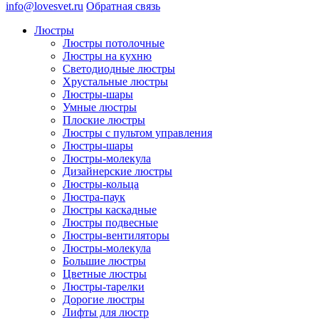
info@lovesvet.ru
Обратная связь
Люстры
Люстры потолочные
Люстры на кухню
Светодиодные люстры
Хрустальные люстры
Люстры-шары
Умные люстры
Плоские люстры
Люстры с пультом управления
Люстры-шары
Люстры-молекула
Дизайнерские люстры
Люстры-кольца
Люстра-паук
Люстры каскадные
Люстры подвесные
Люстры-вентиляторы
Люстры-молекула
Большие люстры
Цветные люстры
Люстры-тарелки
Дорогие люстры
Лифты для люстр