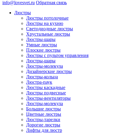
info@lovesvet.ru
Обратная связь
Люстры
Люстры потолочные
Люстры на кухню
Светодиодные люстры
Хрустальные люстры
Люстры-шары
Умные люстры
Плоские люстры
Люстры с пультом управления
Люстры-шары
Люстры-молекула
Дизайнерские люстры
Люстры-кольца
Люстра-паук
Люстры каскадные
Люстры подвесные
Люстры-вентиляторы
Люстры-молекула
Большие люстры
Цветные люстры
Люстры-тарелки
Дорогие люстры
Лифты для люстр