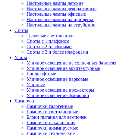
Настольные лампы детские
Настольные лампы декоративные
Настольные лампы офисные
Настольные лампы на прищепке
Настольные лампы на струбцине
Споты
Трековые светильники
Споты с 1 плафоном
Споты с 2 плафонами
Споты с 3 и более плафонами
Улица
Уличное освещение на солнечных батареях
Уличное освещение архитектурные
Ландшафтные
Уличное освещение парковые
Уличные
Уличное освещение прожекторы
Уличное освещение фонарики
Лампочки
Лампочки галогенные
Лампочки светодиодные
Блоки питания для лампочек
Лампочки накаливания
Лампочки диммируемые
Лампочки технические