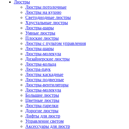
Люстры
Люстры потолочные
Люстры на кухню
Светодиодные люстры
Хрустальные люстры
Люстры-шары
Умные люстры
Плоские люстры
Люстры с пультом управления
Люстры-шары
Люстры-молекула
Дизайнерские люстры
Люстры-кольца
Люстра-паук
Люстры каскадные
Люстры подвесные
Люстры-вентиляторы
Люстры-молекула
Большие люстры
Цветные люстры
Люстры-тарелки
Дорогие люстры
Лифты для люстр
Управление светом
Аксессуары для люстр