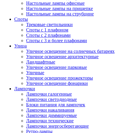
Настольные лампы офисные
Настольные лампы на прищепке
Настольные лампы на струбцине
Споты
Трековые светильники
Споты с 1 плафоном
Споты с 2 плафонами
Споты с 3 и более плафонами
Улица
Уличное освещение на солнечных батареях
Уличное освещение архитектурные
Ландшафтные
Уличное освещение парковые
Уличные
Уличное освещение прожекторы
Уличное освещение фонарики
Лампочки
Лампочки галогенные
Лампочки светодиодные
Блоки питания для лампочек
Лампочки накаливания
Лампочки диммируемые
Лампочки технические
Лампочки энергосберегающие
Ретро-лампы