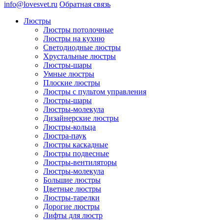
info@lovesvet.ru
Обратная связь
Люстры
Люстры потолочные
Люстры на кухню
Светодиодные люстры
Хрустальные люстры
Люстры-шары
Умные люстры
Плоские люстры
Люстры с пультом управления
Люстры-шары
Люстры-молекула
Дизайнерские люстры
Люстры-кольца
Люстра-паук
Люстры каскадные
Люстры подвесные
Люстры-вентиляторы
Люстры-молекула
Большие люстры
Цветные люстры
Люстры-тарелки
Дорогие люстры
Лифты для люстр