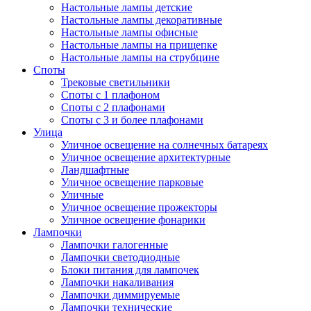
Настольные лампы детские
Настольные лампы декоративные
Настольные лампы офисные
Настольные лампы на прищепке
Настольные лампы на струбцине
Споты
Трековые светильники
Споты с 1 плафоном
Споты с 2 плафонами
Споты с 3 и более плафонами
Улица
Уличное освещение на солнечных батареях
Уличное освещение архитектурные
Ландшафтные
Уличное освещение парковые
Уличные
Уличное освещение прожекторы
Уличное освещение фонарики
Лампочки
Лампочки галогенные
Лампочки светодиодные
Блоки питания для лампочек
Лампочки накаливания
Лампочки диммируемые
Лампочки технические