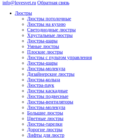
info@lovesvet.ru
Обратная связь
Люстры
Люстры потолочные
Люстры на кухню
Светодиодные люстры
Хрустальные люстры
Люстры-шары
Умные люстры
Плоские люстры
Люстры с пультом управления
Люстры-шары
Люстры-молекула
Дизайнерские люстры
Люстры-кольца
Люстра-паук
Люстры каскадные
Люстры подвесные
Люстры-вентиляторы
Люстры-молекула
Большие люстры
Цветные люстры
Люстры-тарелки
Дорогие люстры
Лифты для люстр