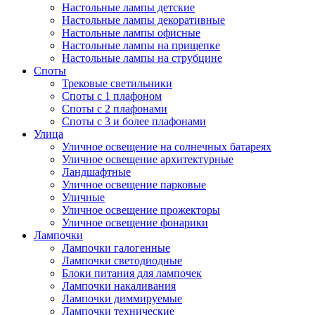
Настольные лампы детские
Настольные лампы декоративные
Настольные лампы офисные
Настольные лампы на прищепке
Настольные лампы на струбцине
Споты
Трековые светильники
Споты с 1 плафоном
Споты с 2 плафонами
Споты с 3 и более плафонами
Улица
Уличное освещение на солнечных батареях
Уличное освещение архитектурные
Ландшафтные
Уличное освещение парковые
Уличные
Уличное освещение прожекторы
Уличное освещение фонарики
Лампочки
Лампочки галогенные
Лампочки светодиодные
Блоки питания для лампочек
Лампочки накаливания
Лампочки диммируемые
Лампочки технические