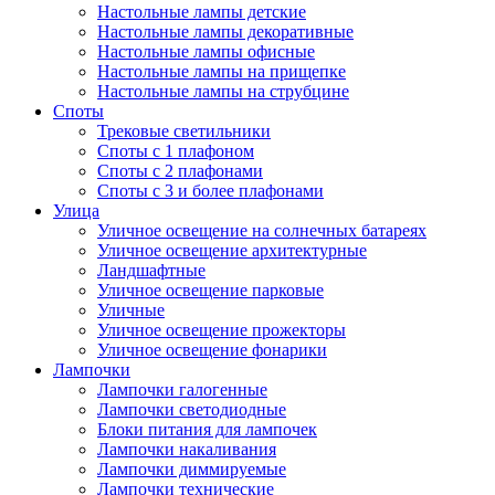
Настольные лампы детские
Настольные лампы декоративные
Настольные лампы офисные
Настольные лампы на прищепке
Настольные лампы на струбцине
Споты
Трековые светильники
Споты с 1 плафоном
Споты с 2 плафонами
Споты с 3 и более плафонами
Улица
Уличное освещение на солнечных батареях
Уличное освещение архитектурные
Ландшафтные
Уличное освещение парковые
Уличные
Уличное освещение прожекторы
Уличное освещение фонарики
Лампочки
Лампочки галогенные
Лампочки светодиодные
Блоки питания для лампочек
Лампочки накаливания
Лампочки диммируемые
Лампочки технические