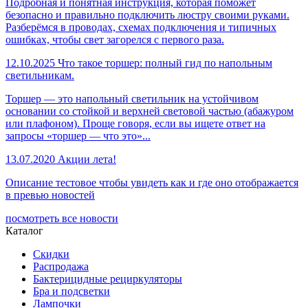
Подробная и понятная инструкция, которая поможет
безопасно и правильно подключить люстру своими руками.
Разберёмся в проводах, схемах подключения и типичных
ошибках, чтобы свет загорелся с первого раза.
12.10.2025
Что такое торшер: полный гид по напольным
светильникам.
Торшер — это напольный светильник на устойчивом
основании со стойкой и верхней световой частью (абажуром
или плафоном). Проще говоря, если вы ищете ответ на
запросы «торшер — что это»...
13.07.2020
Акции лета!
Описание тестовое чтобы увидеть как и где оно отображается
в превью новостей
посмотреть все новости
Каталог
Скидки
Распродажа
Бактерицидные рециркуляторы
Бра и подсветки
Лампочки