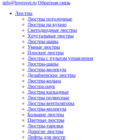
info@lovesvet.ru
Обратная связь
Люстры
Люстры потолочные
Люстры на кухню
Светодиодные люстры
Хрустальные люстры
Люстры-шары
Умные люстры
Плоские люстры
Люстры с пультом управления
Люстры-шары
Люстры-молекула
Дизайнерские люстры
Люстры-кольца
Люстра-паук
Люстры каскадные
Люстры подвесные
Люстры-вентиляторы
Люстры-молекула
Большие люстры
Цветные люстры
Люстры-тарелки
Дорогие люстры
Лифты для люстр