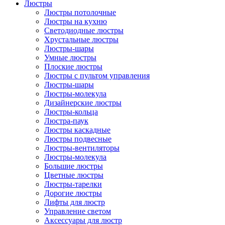
Люстры
Люстры потолочные
Люстры на кухню
Светодиодные люстры
Хрустальные люстры
Люстры-шары
Умные люстры
Плоские люстры
Люстры с пультом управления
Люстры-шары
Люстры-молекула
Дизайнерские люстры
Люстры-кольца
Люстра-паук
Люстры каскадные
Люстры подвесные
Люстры-вентиляторы
Люстры-молекула
Большие люстры
Цветные люстры
Люстры-тарелки
Дорогие люстры
Лифты для люстр
Управление светом
Аксессуары для люстр