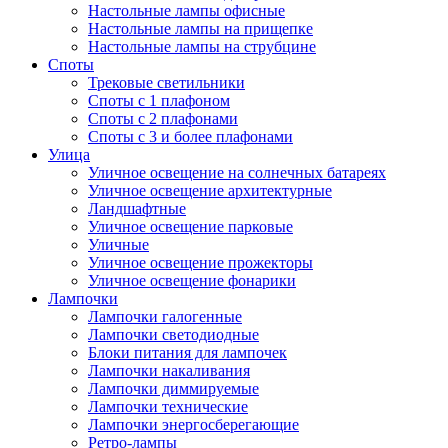
Настольные лампы офисные
Настольные лампы на прищепке
Настольные лампы на струбцине
Споты
Трековые светильники
Споты с 1 плафоном
Споты с 2 плафонами
Споты с 3 и более плафонами
Улица
Уличное освещение на солнечных батареях
Уличное освещение архитектурные
Ландшафтные
Уличное освещение парковые
Уличные
Уличное освещение прожекторы
Уличное освещение фонарики
Лампочки
Лампочки галогенные
Лампочки светодиодные
Блоки питания для лампочек
Лампочки накаливания
Лампочки диммируемые
Лампочки технические
Лампочки энергосберегающие
Ретро-лампы