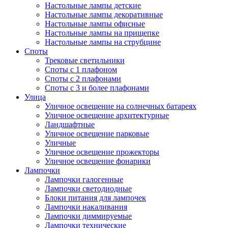
Настольные лампы детские
Настольные лампы декоративные
Настольные лампы офисные
Настольные лампы на прищепке
Настольные лампы на струбцине
Споты
Трековые светильники
Споты с 1 плафоном
Споты с 2 плафонами
Споты с 3 и более плафонами
Улица
Уличное освещение на солнечных батареях
Уличное освещение архитектурные
Ландшафтные
Уличное освещение парковые
Уличные
Уличное освещение прожекторы
Уличное освещение фонарики
Лампочки
Лампочки галогенные
Лампочки светодиодные
Блоки питания для лампочек
Лампочки накаливания
Лампочки диммируемые
Лампочки технические