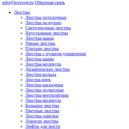
info@lovesvet.ru
Обратная связь
Люстры
Люстры потолочные
Люстры на кухню
Светодиодные люстры
Хрустальные люстры
Люстры-шары
Умные люстры
Плоские люстры
Люстры с пультом управления
Люстры-шары
Люстры-молекула
Дизайнерские люстры
Люстры-кольца
Люстра-паук
Люстры каскадные
Люстры подвесные
Люстры-вентиляторы
Люстры-молекула
Большие люстры
Цветные люстры
Люстры-тарелки
Дорогие люстры
Лифты для люстр