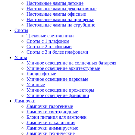
Настольные лампы детские
Настольные лампы декоративные
Настольные лампы офисные
Настольные лампы на прищепке
Настольные лампы на струбцине
Споты
Трековые светильники
Споты с 1 плафоном
Споты с 2 плафонами
Споты с 3 и более плафонами
Улица
Уличное освещение на солнечных батареях
Уличное освещение архитектурные
Ландшафтные
Уличное освещение парковые
Уличные
Уличное освещение прожекторы
Уличное освещение фонарики
Лампочки
Лампочки галогенные
Лампочки светодиодные
Блоки питания для лампочек
Лампочки накаливания
Лампочки диммируемые
Лампочки технические