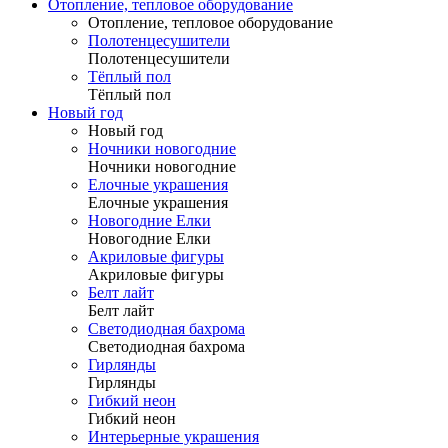
Отопление, тепловое оборудование
Отопление, тепловое оборудование
Полотенцесушители
Полотенцесушители
Тёплый пол
Тёплый пол
Новый год
Новый год
Ночники новогодние
Ночники новогодние
Елочные украшения
Елочные украшения
Новогодние Елки
Новогодние Елки
Акриловые фигуры
Акриловые фигуры
Белт лайт
Белт лайт
Светодиодная бахрома
Светодиодная бахрома
Гирлянды
Гирлянды
Гибкий неон
Гибкий неон
Интерьерные украшения