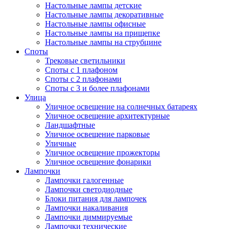
Настольные лампы детские
Настольные лампы декоративные
Настольные лампы офисные
Настольные лампы на прищепке
Настольные лампы на струбцине
Споты
Трековые светильники
Споты с 1 плафоном
Споты с 2 плафонами
Споты с 3 и более плафонами
Улица
Уличное освещение на солнечных батареях
Уличное освещение архитектурные
Ландшафтные
Уличное освещение парковые
Уличные
Уличное освещение прожекторы
Уличное освещение фонарики
Лампочки
Лампочки галогенные
Лампочки светодиодные
Блоки питания для лампочек
Лампочки накаливания
Лампочки диммируемые
Лампочки технические