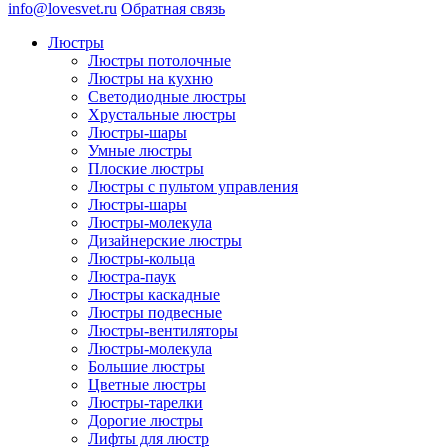
info@lovesvet.ru
Обратная связь
Люстры
Люстры потолочные
Люстры на кухню
Светодиодные люстры
Хрустальные люстры
Люстры-шары
Умные люстры
Плоские люстры
Люстры с пультом управления
Люстры-шары
Люстры-молекула
Дизайнерские люстры
Люстры-кольца
Люстра-паук
Люстры каскадные
Люстры подвесные
Люстры-вентиляторы
Люстры-молекула
Большие люстры
Цветные люстры
Люстры-тарелки
Дорогие люстры
Лифты для люстр