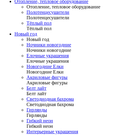
Отопление, тепловое оборудование
Отопление, тепловое оборудование
Полотенцесушители
Полотенцесушители
Тёплый пол
Тёплый пол
Новый год
Новый год
Ночники новогодние
Ночники новогодние
Елочные украшения
Елочные украшения
Новогодние Елки
Новогодние Елки
Акриловые фигуры
Акриловые фигуры
Белт лайт
Белт лайт
Светодиодная бахрома
Светодиодная бахрома
Гирлянды
Гирлянды
Гибкий неон
Гибкий неон
Интерьерные украшения