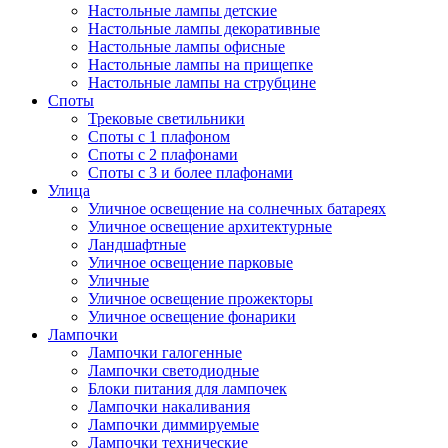
Настольные лампы детские
Настольные лампы декоративные
Настольные лампы офисные
Настольные лампы на прищепке
Настольные лампы на струбцине
Споты
Трековые светильники
Споты с 1 плафоном
Споты с 2 плафонами
Споты с 3 и более плафонами
Улица
Уличное освещение на солнечных батареях
Уличное освещение архитектурные
Ландшафтные
Уличное освещение парковые
Уличные
Уличное освещение прожекторы
Уличное освещение фонарики
Лампочки
Лампочки галогенные
Лампочки светодиодные
Блоки питания для лампочек
Лампочки накаливания
Лампочки диммируемые
Лампочки технические