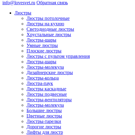
info@lovesvet.ru
Обратная связь
Люстры
Люстры потолочные
Люстры на кухню
Светодиодные люстры
Хрустальные люстры
Люстры-шары
Умные люстры
Плоские люстры
Люстры с пультом управления
Люстры-шары
Люстры-молекула
Дизайнерские люстры
Люстры-кольца
Люстра-паук
Люстры каскадные
Люстры подвесные
Люстры-вентиляторы
Люстры-молекула
Большие люстры
Цветные люстры
Люстры-тарелки
Дорогие люстры
Лифты для люстр