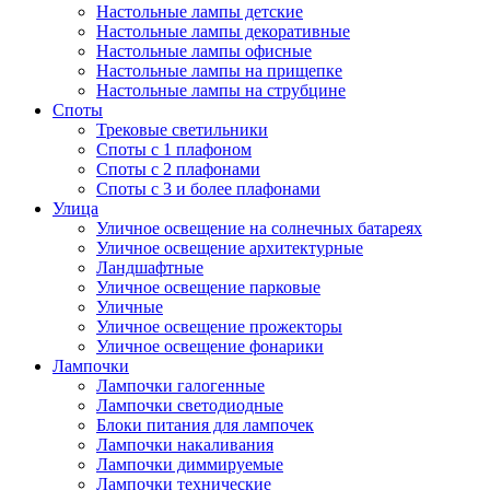
Настольные лампы детские
Настольные лампы декоративные
Настольные лампы офисные
Настольные лампы на прищепке
Настольные лампы на струбцине
Споты
Трековые светильники
Споты с 1 плафоном
Споты с 2 плафонами
Споты с 3 и более плафонами
Улица
Уличное освещение на солнечных батареях
Уличное освещение архитектурные
Ландшафтные
Уличное освещение парковые
Уличные
Уличное освещение прожекторы
Уличное освещение фонарики
Лампочки
Лампочки галогенные
Лампочки светодиодные
Блоки питания для лампочек
Лампочки накаливания
Лампочки диммируемые
Лампочки технические