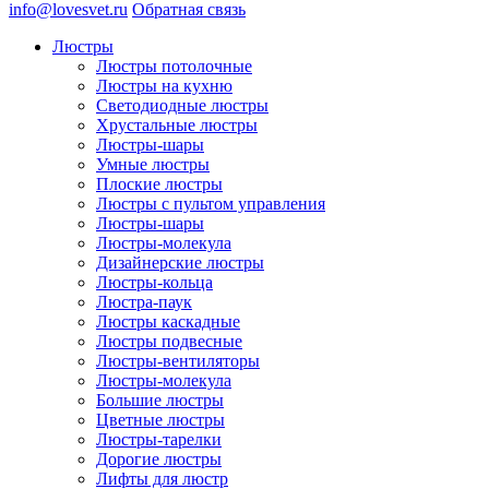
info@lovesvet.ru
Обратная связь
Люстры
Люстры потолочные
Люстры на кухню
Светодиодные люстры
Хрустальные люстры
Люстры-шары
Умные люстры
Плоские люстры
Люстры с пультом управления
Люстры-шары
Люстры-молекула
Дизайнерские люстры
Люстры-кольца
Люстра-паук
Люстры каскадные
Люстры подвесные
Люстры-вентиляторы
Люстры-молекула
Большие люстры
Цветные люстры
Люстры-тарелки
Дорогие люстры
Лифты для люстр