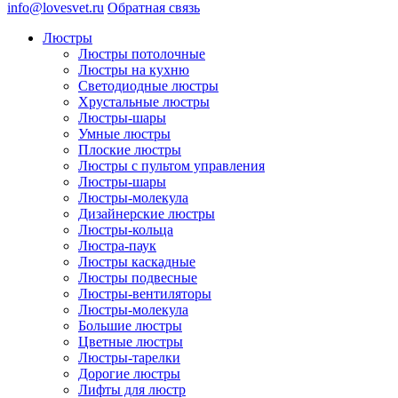
info@lovesvet.ru
Обратная связь
Люстры
Люстры потолочные
Люстры на кухню
Светодиодные люстры
Хрустальные люстры
Люстры-шары
Умные люстры
Плоские люстры
Люстры с пультом управления
Люстры-шары
Люстры-молекула
Дизайнерские люстры
Люстры-кольца
Люстра-паук
Люстры каскадные
Люстры подвесные
Люстры-вентиляторы
Люстры-молекула
Большие люстры
Цветные люстры
Люстры-тарелки
Дорогие люстры
Лифты для люстр