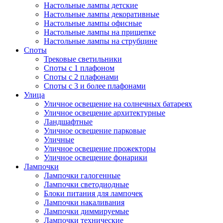
Настольные лампы детские
Настольные лампы декоративные
Настольные лампы офисные
Настольные лампы на прищепке
Настольные лампы на струбцине
Споты
Трековые светильники
Споты с 1 плафоном
Споты с 2 плафонами
Споты с 3 и более плафонами
Улица
Уличное освещение на солнечных батареях
Уличное освещение архитектурные
Ландшафтные
Уличное освещение парковые
Уличные
Уличное освещение прожекторы
Уличное освещение фонарики
Лампочки
Лампочки галогенные
Лампочки светодиодные
Блоки питания для лампочек
Лампочки накаливания
Лампочки диммируемые
Лампочки технические