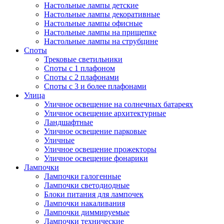
Настольные лампы детские
Настольные лампы декоративные
Настольные лампы офисные
Настольные лампы на прищепке
Настольные лампы на струбцине
Споты
Трековые светильники
Споты с 1 плафоном
Споты с 2 плафонами
Споты с 3 и более плафонами
Улица
Уличное освещение на солнечных батареях
Уличное освещение архитектурные
Ландшафтные
Уличное освещение парковые
Уличные
Уличное освещение прожекторы
Уличное освещение фонарики
Лампочки
Лампочки галогенные
Лампочки светодиодные
Блоки питания для лампочек
Лампочки накаливания
Лампочки диммируемые
Лампочки технические