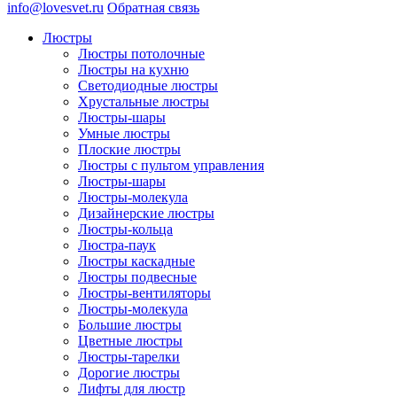
info@lovesvet.ru
Обратная связь
Люстры
Люстры потолочные
Люстры на кухню
Светодиодные люстры
Хрустальные люстры
Люстры-шары
Умные люстры
Плоские люстры
Люстры с пультом управления
Люстры-шары
Люстры-молекула
Дизайнерские люстры
Люстры-кольца
Люстра-паук
Люстры каскадные
Люстры подвесные
Люстры-вентиляторы
Люстры-молекула
Большие люстры
Цветные люстры
Люстры-тарелки
Дорогие люстры
Лифты для люстр