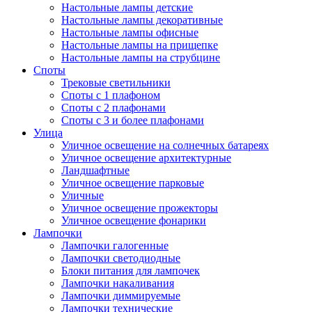
Настольные лампы детские
Настольные лампы декоративные
Настольные лампы офисные
Настольные лампы на прищепке
Настольные лампы на струбцине
Споты
Трековые светильники
Споты с 1 плафоном
Споты с 2 плафонами
Споты с 3 и более плафонами
Улица
Уличное освещение на солнечных батареях
Уличное освещение архитектурные
Ландшафтные
Уличное освещение парковые
Уличные
Уличное освещение прожекторы
Уличное освещение фонарики
Лампочки
Лампочки галогенные
Лампочки светодиодные
Блоки питания для лампочек
Лампочки накаливания
Лампочки диммируемые
Лампочки технические