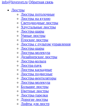
info@lovesvet.ru
Обратная связь
Люстры
Люстры потолочные
Люстры на кухню
Светодиодные люстры
Хрустальные люстры
Люстры-шары
Умные люстры
Плоские люстры
Люстры с пультом управления
Люстры-шары
Люстры-молекула
Дизайнерские люстры
Люстры-кольца
Люстра-паук
Люстры каскадные
Люстры подвесные
Люстры-вентиляторы
Люстры-молекула
Большие люстры
Цветные люстры
Люстры-тарелки
Дорогие люстры
Лифты для люстр