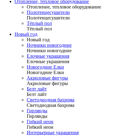
Отопление, тепловое оборудование
Отопление, тепловое оборудование
Полотенцесушители
Полотенцесушители
Тёплый пол
Тёплый пол
Новый год
Новый год
Ночники новогодние
Ночники новогодние
Елочные украшения
Елочные украшения
Новогодние Елки
Новогодние Елки
Акриловые фигуры
Акриловые фигуры
Белт лайт
Белт лайт
Светодиодная бахрома
Светодиодная бахрома
Гирлянды
Гирлянды
Гибкий неон
Гибкий неон
Интерьерные украшения