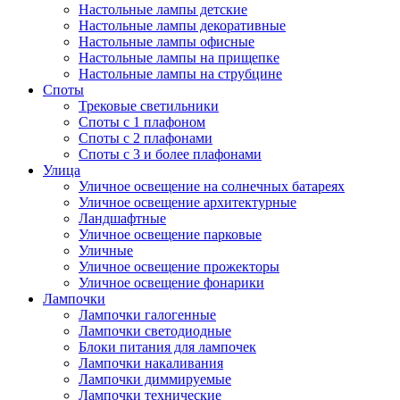
Настольные лампы детские
Настольные лампы декоративные
Настольные лампы офисные
Настольные лампы на прищепке
Настольные лампы на струбцине
Споты
Трековые светильники
Споты с 1 плафоном
Споты с 2 плафонами
Споты с 3 и более плафонами
Улица
Уличное освещение на солнечных батареях
Уличное освещение архитектурные
Ландшафтные
Уличное освещение парковые
Уличные
Уличное освещение прожекторы
Уличное освещение фонарики
Лампочки
Лампочки галогенные
Лампочки светодиодные
Блоки питания для лампочек
Лампочки накаливания
Лампочки диммируемые
Лампочки технические