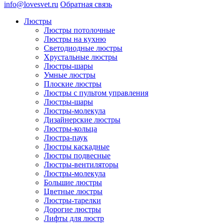
info@lovesvet.ru
Обратная связь
Люстры
Люстры потолочные
Люстры на кухню
Светодиодные люстры
Хрустальные люстры
Люстры-шары
Умные люстры
Плоские люстры
Люстры с пультом управления
Люстры-шары
Люстры-молекула
Дизайнерские люстры
Люстры-кольца
Люстра-паук
Люстры каскадные
Люстры подвесные
Люстры-вентиляторы
Люстры-молекула
Большие люстры
Цветные люстры
Люстры-тарелки
Дорогие люстры
Лифты для люстр