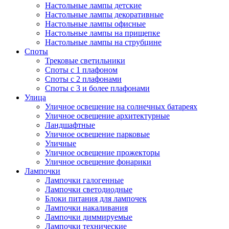
Настольные лампы детские
Настольные лампы декоративные
Настольные лампы офисные
Настольные лампы на прищепке
Настольные лампы на струбцине
Споты
Трековые светильники
Споты с 1 плафоном
Споты с 2 плафонами
Споты с 3 и более плафонами
Улица
Уличное освещение на солнечных батареях
Уличное освещение архитектурные
Ландшафтные
Уличное освещение парковые
Уличные
Уличное освещение прожекторы
Уличное освещение фонарики
Лампочки
Лампочки галогенные
Лампочки светодиодные
Блоки питания для лампочек
Лампочки накаливания
Лампочки диммируемые
Лампочки технические