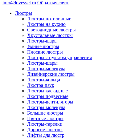
info@lovesvet.ru
Обратная связь
Люстры
Люстры потолочные
Люстры на кухню
Светодиодные люстры
Хрустальные люстры
Люстры-шары
Умные люстры
Плоские люстры
Люстры с пультом управления
Люстры-шары
Люстры-молекула
Дизайнерские люстры
Люстры-кольца
Люстра-паук
Люстры каскадные
Люстры подвесные
Люстры-вентиляторы
Люстры-молекула
Большие люстры
Цветные люстры
Люстры-тарелки
Дорогие люстры
Лифты для люстр