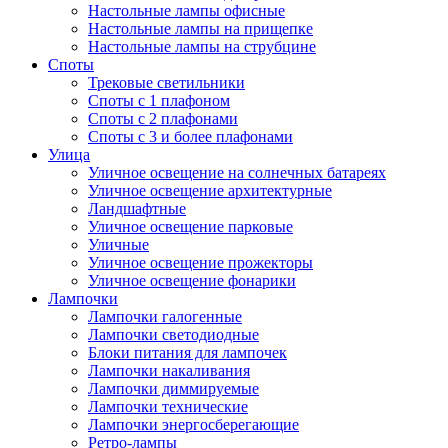
Настольные лампы офисные
Настольные лампы на прищепке
Настольные лампы на струбцине
Споты
Трековые светильники
Споты с 1 плафоном
Споты с 2 плафонами
Споты с 3 и более плафонами
Улица
Уличное освещение на солнечных батареях
Уличное освещение архитектурные
Ландшафтные
Уличное освещение парковые
Уличные
Уличное освещение прожекторы
Уличное освещение фонарики
Лампочки
Лампочки галогенные
Лампочки светодиодные
Блоки питания для лампочек
Лампочки накаливания
Лампочки диммируемые
Лампочки технические
Лампочки энергосберегающие
Ретро-лампы