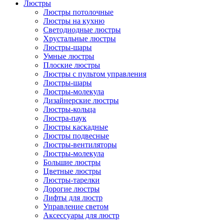
Люстры
Люстры потолочные
Люстры на кухню
Светодиодные люстры
Хрустальные люстры
Люстры-шары
Умные люстры
Плоские люстры
Люстры с пультом управления
Люстры-шары
Люстры-молекула
Дизайнерские люстры
Люстры-кольца
Люстра-паук
Люстры каскадные
Люстры подвесные
Люстры-вентиляторы
Люстры-молекула
Большие люстры
Цветные люстры
Люстры-тарелки
Дорогие люстры
Лифты для люстр
Управление светом
Аксессуары для люстр