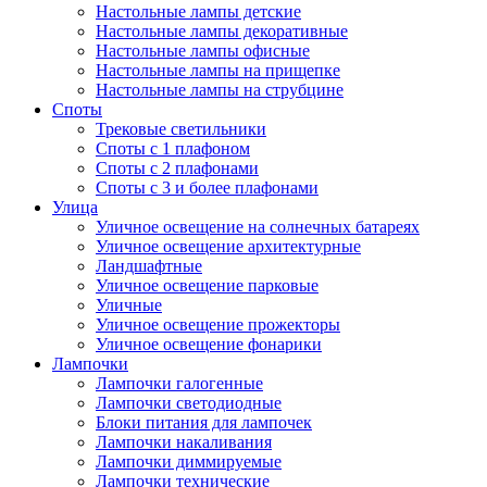
Настольные лампы детские
Настольные лампы декоративные
Настольные лампы офисные
Настольные лампы на прищепке
Настольные лампы на струбцине
Споты
Трековые светильники
Споты с 1 плафоном
Споты с 2 плафонами
Споты с 3 и более плафонами
Улица
Уличное освещение на солнечных батареях
Уличное освещение архитектурные
Ландшафтные
Уличное освещение парковые
Уличные
Уличное освещение прожекторы
Уличное освещение фонарики
Лампочки
Лампочки галогенные
Лампочки светодиодные
Блоки питания для лампочек
Лампочки накаливания
Лампочки диммируемые
Лампочки технические