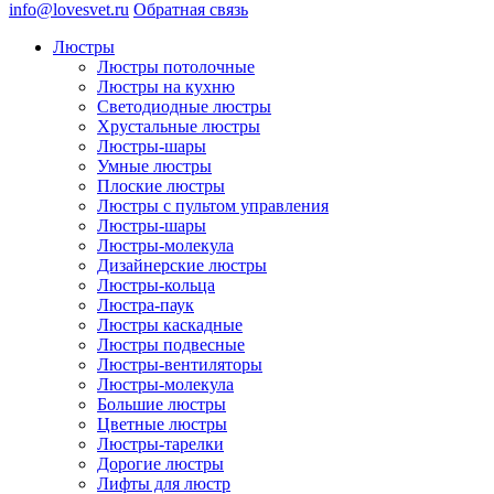
info@lovesvet.ru
Обратная связь
Люстры
Люстры потолочные
Люстры на кухню
Светодиодные люстры
Хрустальные люстры
Люстры-шары
Умные люстры
Плоские люстры
Люстры с пультом управления
Люстры-шары
Люстры-молекула
Дизайнерские люстры
Люстры-кольца
Люстра-паук
Люстры каскадные
Люстры подвесные
Люстры-вентиляторы
Люстры-молекула
Большие люстры
Цветные люстры
Люстры-тарелки
Дорогие люстры
Лифты для люстр