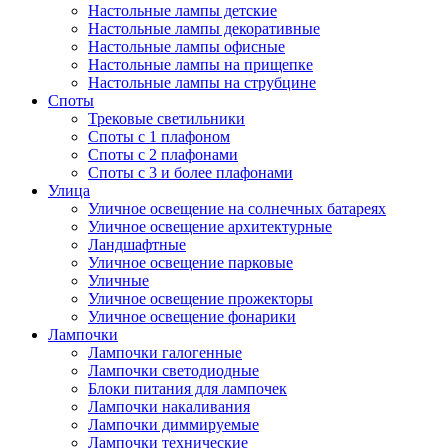
Настольные лампы детские
Настольные лампы декоративные
Настольные лампы офисные
Настольные лампы на прищепке
Настольные лампы на струбцине
Споты
Трековые светильники
Споты с 1 плафоном
Споты с 2 плафонами
Споты с 3 и более плафонами
Улица
Уличное освещение на солнечных батареях
Уличное освещение архитектурные
Ландшафтные
Уличное освещение парковые
Уличные
Уличное освещение прожекторы
Уличное освещение фонарики
Лампочки
Лампочки галогенные
Лампочки светодиодные
Блоки питания для лампочек
Лампочки накаливания
Лампочки диммируемые
Лампочки технические