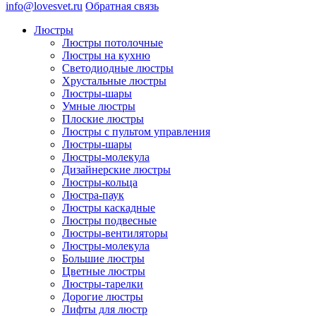
info@lovesvet.ru
Обратная связь
Люстры
Люстры потолочные
Люстры на кухню
Светодиодные люстры
Хрустальные люстры
Люстры-шары
Умные люстры
Плоские люстры
Люстры с пультом управления
Люстры-шары
Люстры-молекула
Дизайнерские люстры
Люстры-кольца
Люстра-паук
Люстры каскадные
Люстры подвесные
Люстры-вентиляторы
Люстры-молекула
Большие люстры
Цветные люстры
Люстры-тарелки
Дорогие люстры
Лифты для люстр