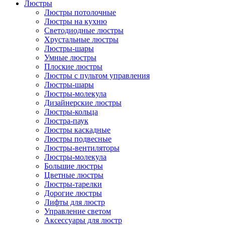
Люстры
Люстры потолочные
Люстры на кухню
Светодиодные люстры
Хрустальные люстры
Люстры-шары
Умные люстры
Плоские люстры
Люстры с пультом управления
Люстры-шары
Люстры-молекула
Дизайнерские люстры
Люстры-кольца
Люстра-паук
Люстры каскадные
Люстры подвесные
Люстры-вентиляторы
Люстры-молекула
Большие люстры
Цветные люстры
Люстры-тарелки
Дорогие люстры
Лифты для люстр
Управление светом
Аксессуары для люстр