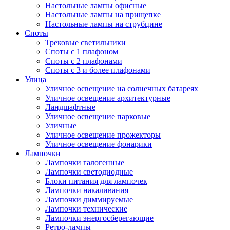
Настольные лампы офисные
Настольные лампы на прищепке
Настольные лампы на струбцине
Споты
Трековые светильники
Споты с 1 плафоном
Споты с 2 плафонами
Споты с 3 и более плафонами
Улица
Уличное освещение на солнечных батареях
Уличное освещение архитектурные
Ландшафтные
Уличное освещение парковые
Уличные
Уличное освещение прожекторы
Уличное освещение фонарики
Лампочки
Лампочки галогенные
Лампочки светодиодные
Блоки питания для лампочек
Лампочки накаливания
Лампочки диммируемые
Лампочки технические
Лампочки энергосберегающие
Ретро-лампы