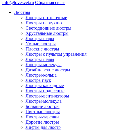
info@lovesvet.ru
Обратная связь
Люстры
Люстры потолочные
Люстры на кухню
Светодиодные люстры
Хрустальные люстры
Люстры-шары
Умные люстры
Плоские люстры
Люстры с пультом управления
Люстры-шары
Люстры-молекула
Дизайнерские люстры
Люстры-кольца
Люстра-паук
Люстры каскадные
Люстры подвесные
Люстры-вентиляторы
Люстры-молекула
Большие люстры
Цветные люстры
Люстры-тарелки
Дорогие люстры
Лифты для люстр