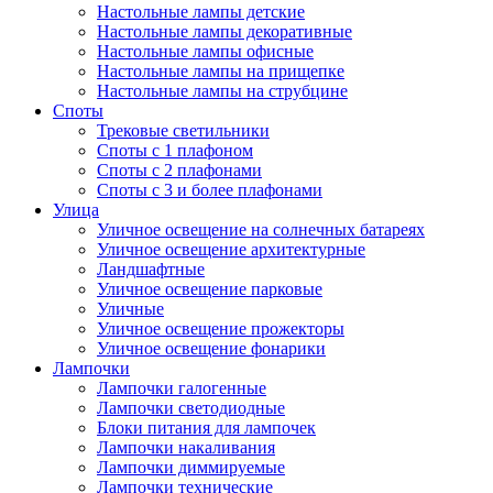
Настольные лампы детские
Настольные лампы декоративные
Настольные лампы офисные
Настольные лампы на прищепке
Настольные лампы на струбцине
Споты
Трековые светильники
Споты с 1 плафоном
Споты с 2 плафонами
Споты с 3 и более плафонами
Улица
Уличное освещение на солнечных батареях
Уличное освещение архитектурные
Ландшафтные
Уличное освещение парковые
Уличные
Уличное освещение прожекторы
Уличное освещение фонарики
Лампочки
Лампочки галогенные
Лампочки светодиодные
Блоки питания для лампочек
Лампочки накаливания
Лампочки диммируемые
Лампочки технические