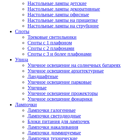
Настольные лампы детские
Настольные лампы декоративные
Настольные лампы офисные
Настольные лампы на прищепке
Настольные лампы на струбцине
Споты
Трековые светильники
Споты с 1 плафоном
Споты с 2 плафонами
Споты с 3 и более плафонами
Улица
Уличное освещение на солнечных батареях
Уличное освещение архитектурные
Ландшафтные
Уличное освещение парковые
Уличные
Уличное освещение прожекторы
Уличное освещение фонарики
Лампочки
Лампочки галогенные
Лампочки светодиодные
Блоки питания для лампочек
Лампочки накаливания
Лампочки диммируемые
Лампочки технические