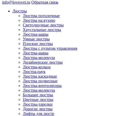
info@lovesvet.ru
Обратная связь
Люстры
Люстры потолочные
Люстры на кухню
Светодиодные люстры
Хрустальные люстры
Люстры-шары
Умные люстры
Плоские люстры
Люстры с пультом управления
Люстры-шары
Люстры-молекула
Дизайнерские люстры
Люстры-кольца
Люстра-паук
Люстры каскадные
Люстры подвесные
Люстры-вентиляторы
Люстры-молекула
Большие люстры
Цветные люстры
Люстры-тарелки
Дорогие люстры
Лифты для люстр