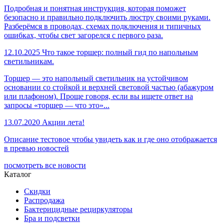
Подробная и понятная инструкция, которая поможет
безопасно и правильно подключить люстру своими руками.
Разберёмся в проводах, схемах подключения и типичных
ошибках, чтобы свет загорелся с первого раза.
12.10.2025
Что такое торшер: полный гид по напольным
светильникам.
Торшер — это напольный светильник на устойчивом
основании со стойкой и верхней световой частью (абажуром
или плафоном). Проще говоря, если вы ищете ответ на
запросы «торшер — что это»...
13.07.2020
Акции лета!
Описание тестовое чтобы увидеть как и где оно отображается
в превью новостей
посмотреть все новости
Каталог
Скидки
Распродажа
Бактерицидные рециркуляторы
Бра и подсветки