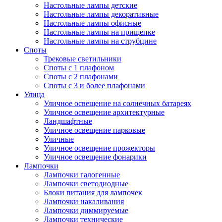
Настольные лампы детские
Настольные лампы декоративные
Настольные лампы офисные
Настольные лампы на прищепке
Настольные лампы на струбцине
Споты
Трековые светильники
Споты с 1 плафоном
Споты с 2 плафонами
Споты с 3 и более плафонами
Улица
Уличное освещение на солнечных батареях
Уличное освещение архитектурные
Ландшафтные
Уличное освещение парковые
Уличные
Уличное освещение прожекторы
Уличное освещение фонарики
Лампочки
Лампочки галогенные
Лампочки светодиодные
Блоки питания для лампочек
Лампочки накаливания
Лампочки диммируемые
Лампочки технические