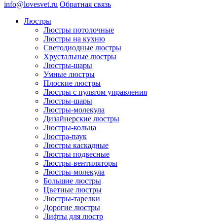
info@lovesvet.ru
Обратная связь
Люстры
Люстры потолочные
Люстры на кухню
Светодиодные люстры
Хрустальные люстры
Люстры-шары
Умные люстры
Плоские люстры
Люстры с пультом управления
Люстры-шары
Люстры-молекула
Дизайнерские люстры
Люстры-кольца
Люстра-паук
Люстры каскадные
Люстры подвесные
Люстры-вентиляторы
Люстры-молекула
Большие люстры
Цветные люстры
Люстры-тарелки
Дорогие люстры
Лифты для люстр