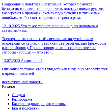
Подробная и понятная инструкция, которая поможет
безопасно и правильно подключить люстру своими руками.
Разберёмся в проводах, схемах подключения и типичных
ошибках, чтобы свет загорелся с первого раза.
12.10.2025
Что такое торшер: полный гид по напольным
светильникам.
Торшер — это напольный светильник на устойчивом
основании со стойкой и верхней световой частью (абажуром
или плафоном). Проще говоря, если вы ищете ответ на
запросы «торшер — что это»...
13.07.2020
Акции лета!
Описание тестовое чтобы увидеть как и где оно отображается
в превью новостей
посмотреть все новости
Каталог
Скидки
Распродажа
Бактерицидные рециркуляторы
Бра и подсветки