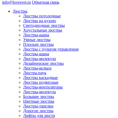
info@lovesvet.ru
Обратная связь
Люстры
Люстры потолочные
Люстры на кухню
Светодиодные люстры
Хрустальные люстры
Люстры-шары
Умные люстры
Плоские люстры
Люстры с пультом управления
Люстры-шары
Люстры-молекула
Дизайнерские люстры
Люстры-кольца
Люстра-паук
Люстры каскадные
Люстры подвесные
Люстры-вентиляторы
Люстры-молекула
Большие люстры
Цветные люстры
Люстры-тарелки
Дорогие люстры
Лифты для люстр