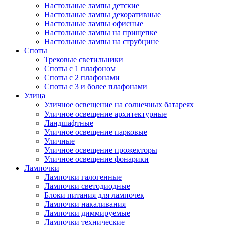
Настольные лампы детские
Настольные лампы декоративные
Настольные лампы офисные
Настольные лампы на прищепке
Настольные лампы на струбцине
Споты
Трековые светильники
Споты с 1 плафоном
Споты с 2 плафонами
Споты с 3 и более плафонами
Улица
Уличное освещение на солнечных батареях
Уличное освещение архитектурные
Ландшафтные
Уличное освещение парковые
Уличные
Уличное освещение прожекторы
Уличное освещение фонарики
Лампочки
Лампочки галогенные
Лампочки светодиодные
Блоки питания для лампочек
Лампочки накаливания
Лампочки диммируемые
Лампочки технические