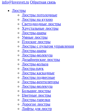
info@lovesvet.ru
Обратная связь
Люстры
Люстры потолочные
Люстры на кухню
Светодиодные люстры
Хрустальные люстры
Люстры-шары
Умные люстры
Плоские люстры
Люстры с пультом управления
Люстры-шары
Люстры-молекула
Дизайнерские люстры
Люстры-кольца
Люстра-паук
Люстры каскадные
Люстры подвесные
Люстры-вентиляторы
Люстры-молекула
Большие люстры
Цветные люстры
Люстры-тарелки
Дорогие люстры
Лифты для люстр