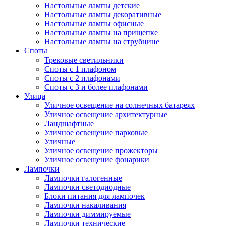
Настольные лампы детские
Настольные лампы декоративные
Настольные лампы офисные
Настольные лампы на прищепке
Настольные лампы на струбцине
Споты
Трековые светильники
Споты с 1 плафоном
Споты с 2 плафонами
Споты с 3 и более плафонами
Улица
Уличное освещение на солнечных батареях
Уличное освещение архитектурные
Ландшафтные
Уличное освещение парковые
Уличные
Уличное освещение прожекторы
Уличное освещение фонарики
Лампочки
Лампочки галогенные
Лампочки светодиодные
Блоки питания для лампочек
Лампочки накаливания
Лампочки диммируемые
Лампочки технические