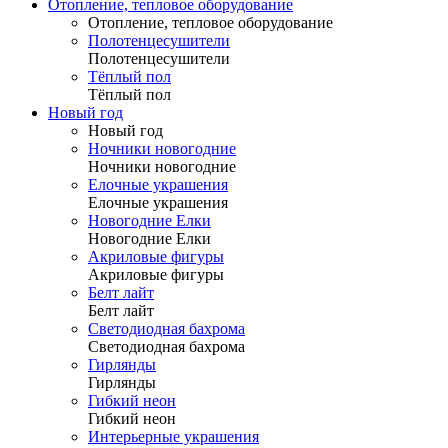
Отопление, тепловое оборудование
Отопление, тепловое оборудование
Полотенцесушители
Полотенцесушители
Тёплый пол
Тёплый пол
Новый год
Новый год
Ночники новогодние
Ночники новогодние
Елочные украшения
Елочные украшения
Новогодние Елки
Новогодние Елки
Акриловые фигуры
Акриловые фигуры
Белт лайт
Белт лайт
Светодиодная бахрома
Светодиодная бахрома
Гирлянды
Гирлянды
Гибкий неон
Гибкий неон
Интерьерные украшения