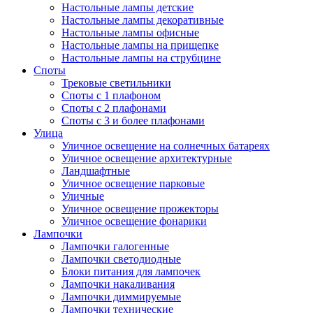
Настольные лампы детские
Настольные лампы декоративные
Настольные лампы офисные
Настольные лампы на прищепке
Настольные лампы на струбцине
Споты
Трековые светильники
Споты с 1 плафоном
Споты с 2 плафонами
Споты с 3 и более плафонами
Улица
Уличное освещение на солнечных батареях
Уличное освещение архитектурные
Ландшафтные
Уличное освещение парковые
Уличные
Уличное освещение прожекторы
Уличное освещение фонарики
Лампочки
Лампочки галогенные
Лампочки светодиодные
Блоки питания для лампочек
Лампочки накаливания
Лампочки диммируемые
Лампочки технические