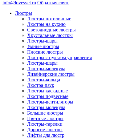
info@lovesvet.ru
Обратная связь
Люстры
Люстры потолочные
Люстры на кухню
Светодиодные люстры
Хрустальные люстры
Люстры-шары
Умные люстры
Плоские люстры
Люстры с пультом управления
Люстры-шары
Люстры-молекула
Дизайнерские люстры
Люстры-кольца
Люстра-паук
Люстры каскадные
Люстры подвесные
Люстры-вентиляторы
Люстры-молекула
Большие люстры
Цветные люстры
Люстры-тарелки
Дорогие люстры
Лифты для люстр