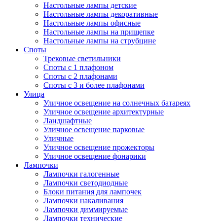
Настольные лампы детские
Настольные лампы декоративные
Настольные лампы офисные
Настольные лампы на прищепке
Настольные лампы на струбцине
Споты
Трековые светильники
Споты с 1 плафоном
Споты с 2 плафонами
Споты с 3 и более плафонами
Улица
Уличное освещение на солнечных батареях
Уличное освещение архитектурные
Ландшафтные
Уличное освещение парковые
Уличные
Уличное освещение прожекторы
Уличное освещение фонарики
Лампочки
Лампочки галогенные
Лампочки светодиодные
Блоки питания для лампочек
Лампочки накаливания
Лампочки диммируемые
Лампочки технические