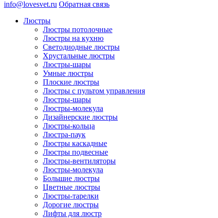
info@lovesvet.ru
Обратная связь
Люстры
Люстры потолочные
Люстры на кухню
Светодиодные люстры
Хрустальные люстры
Люстры-шары
Умные люстры
Плоские люстры
Люстры с пультом управления
Люстры-шары
Люстры-молекула
Дизайнерские люстры
Люстры-кольца
Люстра-паук
Люстры каскадные
Люстры подвесные
Люстры-вентиляторы
Люстры-молекула
Большие люстры
Цветные люстры
Люстры-тарелки
Дорогие люстры
Лифты для люстр