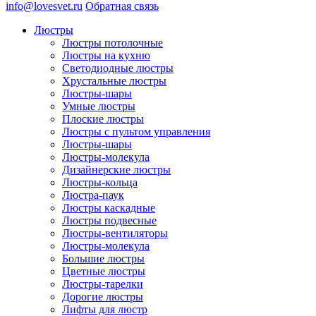
info@lovesvet.ru
Обратная связь
Люстры
Люстры потолочные
Люстры на кухню
Светодиодные люстры
Хрустальные люстры
Люстры-шары
Умные люстры
Плоские люстры
Люстры с пультом управления
Люстры-шары
Люстры-молекула
Дизайнерские люстры
Люстры-кольца
Люстра-паук
Люстры каскадные
Люстры подвесные
Люстры-вентиляторы
Люстры-молекула
Большие люстры
Цветные люстры
Люстры-тарелки
Дорогие люстры
Лифты для люстр