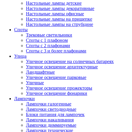
Настольные лампы детские
Настольные лампы декоративные
Настольные лампы офисные
Настольные лампы на прищепке
Настольные лампы на струбцине
Споты
Трековые светильники
Споты с 1 плафоном
Споты с 2 плафонами
Споты с 3 и более плафонами
Улица
Уличное освещение на солнечных батареях
Уличное освещение архитектурные
Ландшафтные
Уличное освещение парковые
Уличные
Уличное освещение прожекторы
Уличное освещение фонарики
Лампочки
Лампочки галогенные
Лампочки светодиодные
Блоки питания для лампочек
Лампочки накаливания
Лампочки диммируемые
Лампочки технические