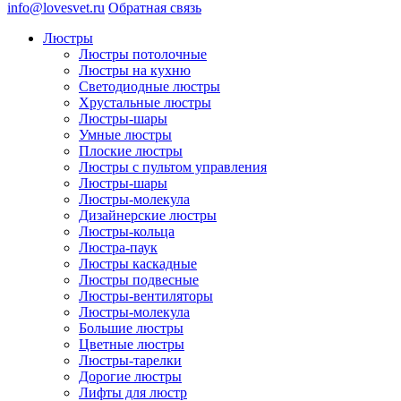
info@lovesvet.ru
Обратная связь
Люстры
Люстры потолочные
Люстры на кухню
Светодиодные люстры
Хрустальные люстры
Люстры-шары
Умные люстры
Плоские люстры
Люстры с пультом управления
Люстры-шары
Люстры-молекула
Дизайнерские люстры
Люстры-кольца
Люстра-паук
Люстры каскадные
Люстры подвесные
Люстры-вентиляторы
Люстры-молекула
Большие люстры
Цветные люстры
Люстры-тарелки
Дорогие люстры
Лифты для люстр