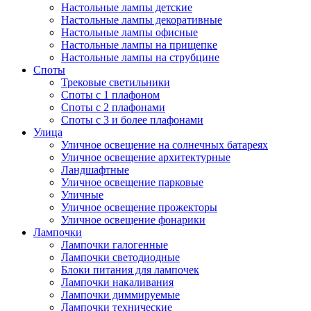
Настольные лампы детские
Настольные лампы декоративные
Настольные лампы офисные
Настольные лампы на прищепке
Настольные лампы на струбцине
Споты
Трековые светильники
Споты с 1 плафоном
Споты с 2 плафонами
Споты с 3 и более плафонами
Улица
Уличное освещение на солнечных батареях
Уличное освещение архитектурные
Ландшафтные
Уличное освещение парковые
Уличные
Уличное освещение прожекторы
Уличное освещение фонарики
Лампочки
Лампочки галогенные
Лампочки светодиодные
Блоки питания для лампочек
Лампочки накаливания
Лампочки диммируемые
Лампочки технические