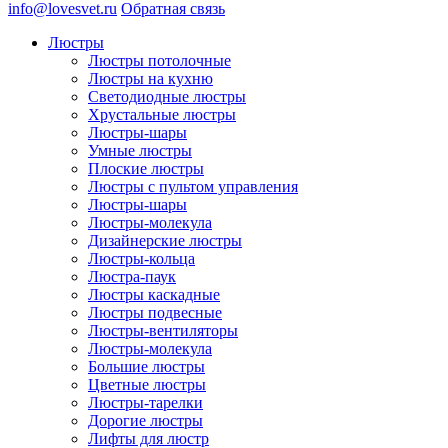
info@lovesvet.ru
Обратная связь
Люстры
Люстры потолочные
Люстры на кухню
Светодиодные люстры
Хрустальные люстры
Люстры-шары
Умные люстры
Плоские люстры
Люстры с пультом управления
Люстры-шары
Люстры-молекула
Дизайнерские люстры
Люстры-кольца
Люстра-паук
Люстры каскадные
Люстры подвесные
Люстры-вентиляторы
Люстры-молекула
Большие люстры
Цветные люстры
Люстры-тарелки
Дорогие люстры
Лифты для люстр