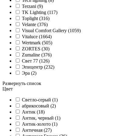
Tech lighting (
8
)
Terzani (
9
)
TK Lighting (
117
)
Toplight (
316
)
Velante (
376
)
Visual Comfort Gallery (
1059
)
Vitaluce (
1664
)
Wertmark (
505
)
ZORTES (
30
)
Zumaline (
376
)
Свет 77 (
126
)
Эпицентр (
232
)
Эра (
2
)
Развернуть список
Цвет
Cветло-серый (
1
)
абрикосовый (
2
)
Антик (
18
)
Антик, черный (
1
)
Антик-золото (
1
)
Античная (
27
)