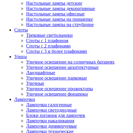
Настольные лампы детские
Настольные лампы декоративные
Настольные лампы офисные
Настольные лампы на прищепке
Настольные лампы на струбцине
Споты
Трековые светильники
Споты с 1 плафоном
Споты с 2 плафонами
Споты с 3 и более плафонами
Улица
Уличное освещение на солнечных батареях
Уличное освещение архитектурные
Ландшафтные
Уличное освещение парковые
Уличные
Уличное освещение прожекторы
Уличное освещение фонарики
Лампочки
Лампочки галогенные
Лампочки светодиодные
Блоки питания для лампочек
Лампочки накаливания
Лампочки диммируемые
Лампочки технические