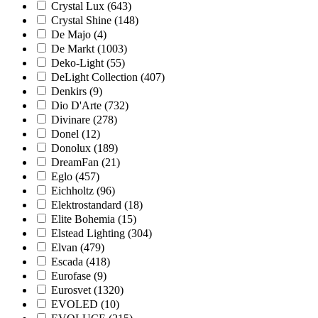
Crystal Lux (
643
)
Crystal Shine (
148
)
De Majo (
4
)
De Markt (
1003
)
Deko-Light (
55
)
DeLight Collection (
407
)
Denkirs (
9
)
Dio D'Arte (
732
)
Divinare (
278
)
Donel (
12
)
Donolux (
189
)
DreamFan (
21
)
Eglo (
457
)
Eichholtz (
96
)
Elektrostandard (
18
)
Elite Bohemia (
15
)
Elstead Lighting (
304
)
Elvan (
479
)
Escada (
418
)
Eurofase (
9
)
Eurosvet (
1320
)
EVOLED (
10
)