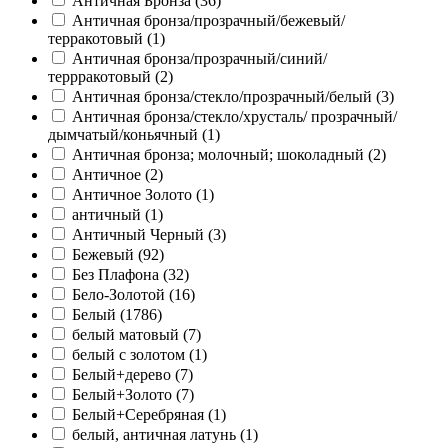
Античная Бронза (
36
)
Античная бронза/прозрачный/бежевый/
терракотовый (
1
)
Античная бронза/прозрачный/синий/
террракотовый (
2
)
Античная бронза/стекло/прозрачный/белый (
3
)
Античная бронза/стекло/хрусталь/ прозрачный/
дымчатый/коньячный (
1
)
Античная бронза; молочный; шоколадный (
2
)
Античное (
2
)
Античное Золото (
1
)
античный (
1
)
Античный Черный (
3
)
Бежевый (
92
)
Без Плафона (
32
)
Бело-Золотой (
16
)
Белый (
1786
)
белый матовый (
7
)
белый с золотом (
1
)
Белый+дерево (
7
)
Белый+Золото (
7
)
Белый+Серебряная (
1
)
белый, античная латунь (
1
)