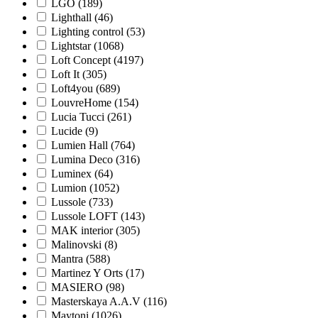
LGO (
189
)
Lighthall (
46
)
Lighting control (
53
)
Lightstar (
1068
)
Loft Concept (
4197
)
Loft It (
305
)
Loft4you (
689
)
LouvreHome (
154
)
Lucia Tucci (
261
)
Lucide (
9
)
Lumien Hall (
764
)
Lumina Deco (
316
)
Luminex (
64
)
Lumion (
1052
)
Lussole (
733
)
Lussole LOFT (
143
)
MAK interior (
305
)
Malinovski (
8
)
Mantra (
588
)
Martinez Y Orts (
17
)
MASIERO (
98
)
Masterskaya A.A.V (
116
)
Maytoni (
1026
)