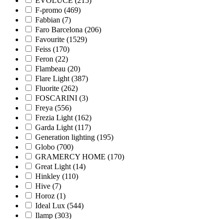
EVOLUCE (
215
)
F-promo (
469
)
Fabbian (
7
)
Faro Barcelona (
206
)
Favourite (
1529
)
Feiss (
170
)
Feron (
22
)
Flambeau (
20
)
Flare Light (
387
)
Fluorite (
262
)
FOSCARINI (
3
)
Freya (
556
)
Frezia Light (
162
)
Garda Light (
117
)
Generation lighting (
195
)
Globo (
700
)
GRAMERCY HOME (
170
)
Great Light (
14
)
Hinkley (
110
)
Hive (
7
)
Horoz (
1
)
Ideal Lux (
544
)
Ilamp (
303
)