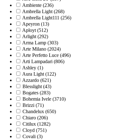
Ambiente (
236
)
Ambrella Light (
268
)
Ambrella Light111 (
256
)
Apeyron (
13
)
Aployt (
512
)
Arlight (
292
)
Arma Lamp (
303
)
Arte Milano (
2024
)
Arte Perfetto Luce (
496
)
Arti Lampadari (
806
)
Ashley (
1
)
Aura Light (
122
)
Azzardo (
621
)
Blesslight (
43
)
Bogates (
283
)
Bohemia Ivele (
3710
)
Brizzi (
71
)
Chandelux (
650
)
Chiaro (
206
)
Citilux (
1282
)
Cloyd (
751
)
Covali (
3
)