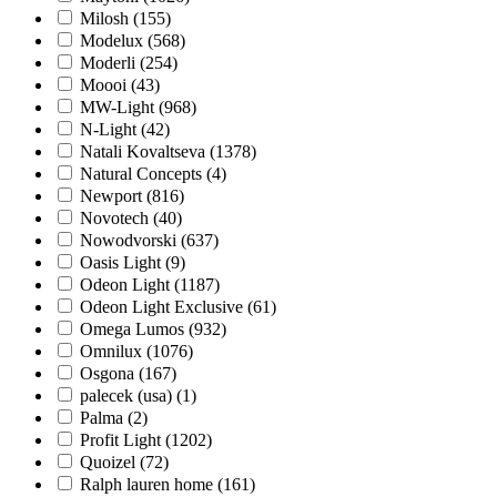
Milosh (
155
)
Modelux (
568
)
Moderli (
254
)
Moooi (
43
)
MW-Light (
968
)
N-Light (
42
)
Natali Kovaltseva (
1378
)
Natural Concepts (
4
)
Newport (
816
)
Novotech (
40
)
Nowodvorski (
637
)
Oasis Light (
9
)
Odeon Light (
1187
)
Odeon Light Exclusive (
61
)
Omega Lumos (
932
)
Omnilux (
1076
)
Osgona (
167
)
palecek (usa) (
1
)
Palma (
2
)
Profit Light (
1202
)
Quoizel (
72
)
Ralph lauren home (
161
)