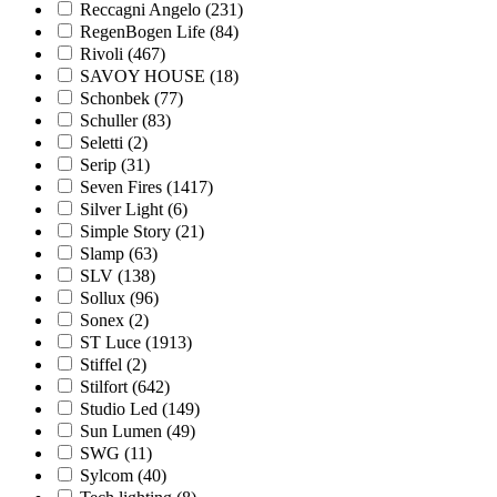
Reccagni Angelo (
231
)
RegenBogen Life (
84
)
Rivoli (
467
)
SAVOY HOUSE (
18
)
Schonbek (
77
)
Schuller (
83
)
Seletti (
2
)
Serip (
31
)
Seven Fires (
1417
)
Silver Light (
6
)
Simple Story (
21
)
Slamp (
63
)
SLV (
138
)
Sollux (
96
)
Sonex (
2
)
ST Luce (
1913
)
Stiffel (
2
)
Stilfort (
642
)
Studio Led (
149
)
Sun Lumen (
49
)
SWG (
11
)
Sylcom (
40
)