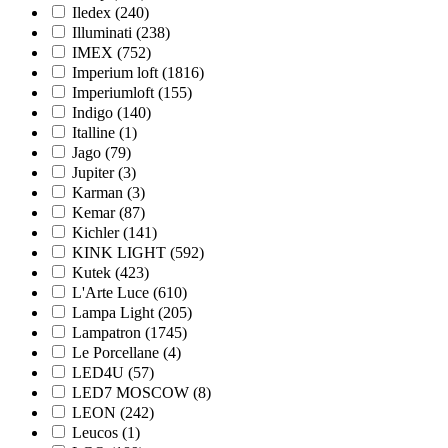
Iledex (
240
)
Illuminati (
238
)
IMEX (
752
)
Imperium loft (
1816
)
Imperiumloft (
155
)
Indigo (
140
)
Italline (
1
)
Jago (
79
)
Jupiter (
3
)
Karman (
3
)
Kemar (
87
)
Kichler (
141
)
KINK LIGHT (
592
)
Kutek (
423
)
L'Arte Luce (
610
)
Lampa Light (
205
)
Lampatron (
1745
)
Le Porcellane (
4
)
LED4U (
57
)
LED7 MOSCOW (
8
)
LEON (
242
)
Leucos (
1
)