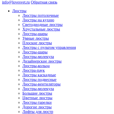
info@lovesvet.ru
Обратная связь
Люстры
Люстры потолочные
Люстры на кухню
Светодиодные люстры
Хрустальные люстры
Люстры-шары
Умные люстры
Плоские люстры
Люстры с пультом управления
Люстры-шары
Люстры-молекула
Дизайнерские люстры
Люстры-кольца
Люстра-паук
Люстры каскадные
Люстры подвесные
Люстры-вентиляторы
Люстры-молекула
Большие люстры
Цветные люстры
Люстры-тарелки
Дорогие люстры
Лифты для люстр