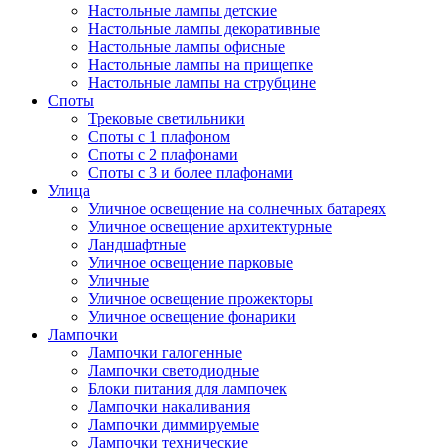
Настольные лампы детские
Настольные лампы декоративные
Настольные лампы офисные
Настольные лампы на прищепке
Настольные лампы на струбцине
Споты
Трековые светильники
Споты с 1 плафоном
Споты с 2 плафонами
Споты с 3 и более плафонами
Улица
Уличное освещение на солнечных батареях
Уличное освещение архитектурные
Ландшафтные
Уличное освещение парковые
Уличные
Уличное освещение прожекторы
Уличное освещение фонарики
Лампочки
Лампочки галогенные
Лампочки светодиодные
Блоки питания для лампочек
Лампочки накаливания
Лампочки диммируемые
Лампочки технические