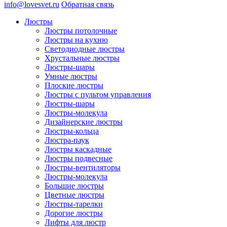
info@lovesvet.ru
Обратная связь
Люстры
Люстры потолочные
Люстры на кухню
Светодиодные люстры
Хрустальные люстры
Люстры-шары
Умные люстры
Плоские люстры
Люстры с пультом управления
Люстры-шары
Люстры-молекула
Дизайнерские люстры
Люстры-кольца
Люстра-паук
Люстры каскадные
Люстры подвесные
Люстры-вентиляторы
Люстры-молекула
Большие люстры
Цветные люстры
Люстры-тарелки
Дорогие люстры
Лифты для люстр