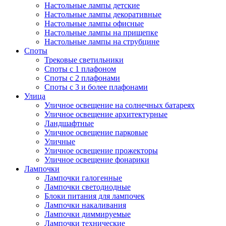
Настольные лампы детские
Настольные лампы декоративные
Настольные лампы офисные
Настольные лампы на прищепке
Настольные лампы на струбцине
Споты
Трековые светильники
Споты с 1 плафоном
Споты с 2 плафонами
Споты с 3 и более плафонами
Улица
Уличное освещение на солнечных батареях
Уличное освещение архитектурные
Ландшафтные
Уличное освещение парковые
Уличные
Уличное освещение прожекторы
Уличное освещение фонарики
Лампочки
Лампочки галогенные
Лампочки светодиодные
Блоки питания для лампочек
Лампочки накаливания
Лампочки диммируемые
Лампочки технические