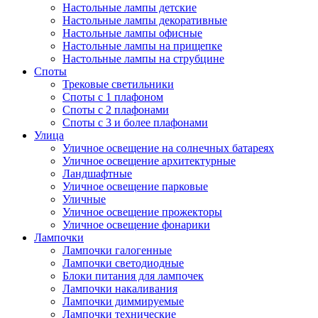
Настольные лампы детские
Настольные лампы декоративные
Настольные лампы офисные
Настольные лампы на прищепке
Настольные лампы на струбцине
Споты
Трековые светильники
Споты с 1 плафоном
Споты с 2 плафонами
Споты с 3 и более плафонами
Улица
Уличное освещение на солнечных батареях
Уличное освещение архитектурные
Ландшафтные
Уличное освещение парковые
Уличные
Уличное освещение прожекторы
Уличное освещение фонарики
Лампочки
Лампочки галогенные
Лампочки светодиодные
Блоки питания для лампочек
Лампочки накаливания
Лампочки диммируемые
Лампочки технические