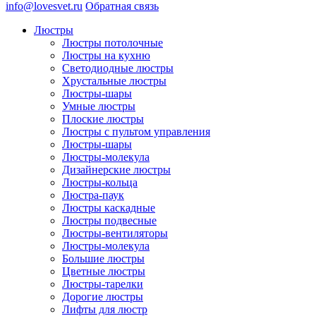
info@lovesvet.ru
Обратная связь
Люстры
Люстры потолочные
Люстры на кухню
Светодиодные люстры
Хрустальные люстры
Люстры-шары
Умные люстры
Плоские люстры
Люстры с пультом управления
Люстры-шары
Люстры-молекула
Дизайнерские люстры
Люстры-кольца
Люстра-паук
Люстры каскадные
Люстры подвесные
Люстры-вентиляторы
Люстры-молекула
Большие люстры
Цветные люстры
Люстры-тарелки
Дорогие люстры
Лифты для люстр