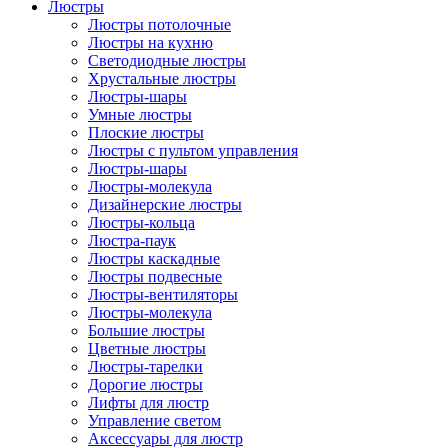
Люстры
Люстры потолочные
Люстры на кухню
Светодиодные люстры
Хрустальные люстры
Люстры-шары
Умные люстры
Плоские люстры
Люстры с пультом управления
Люстры-шары
Люстры-молекула
Дизайнерские люстры
Люстры-кольца
Люстра-паук
Люстры каскадные
Люстры подвесные
Люстры-вентиляторы
Люстры-молекула
Большие люстры
Цветные люстры
Люстры-тарелки
Дорогие люстры
Лифты для люстр
Управление светом
Аксессуары для люстр