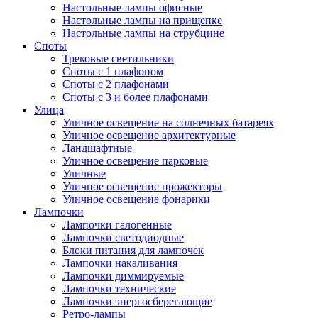
Настольные лампы офисные
Настольные лампы на прищепке
Настольные лампы на струбцине
Споты
Трековые светильники
Споты с 1 плафоном
Споты с 2 плафонами
Споты с 3 и более плафонами
Улица
Уличное освещение на солнечных батареях
Уличное освещение архитектурные
Ландшафтные
Уличное освещение парковые
Уличные
Уличное освещение прожекторы
Уличное освещение фонарики
Лампочки
Лампочки галогенные
Лампочки светодиодные
Блоки питания для лампочек
Лампочки накаливания
Лампочки диммируемые
Лампочки технические
Лампочки энергосберегающие
Ретро-лампы