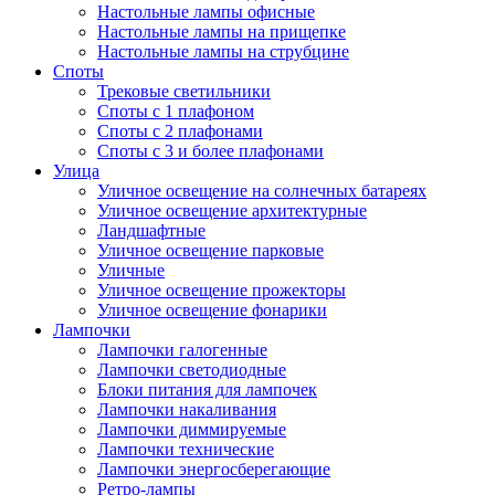
Настольные лампы офисные
Настольные лампы на прищепке
Настольные лампы на струбцине
Споты
Трековые светильники
Споты с 1 плафоном
Споты с 2 плафонами
Споты с 3 и более плафонами
Улица
Уличное освещение на солнечных батареях
Уличное освещение архитектурные
Ландшафтные
Уличное освещение парковые
Уличные
Уличное освещение прожекторы
Уличное освещение фонарики
Лампочки
Лампочки галогенные
Лампочки светодиодные
Блоки питания для лампочек
Лампочки накаливания
Лампочки диммируемые
Лампочки технические
Лампочки энергосберегающие
Ретро-лампы