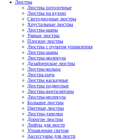
Люстры
Люстры потолочные
Люстры на кухню
Светодиодные люстры
Хрустальные люстры
Люстры-шары
Умные люстры
Плоские люстры
Люстры с пультом управления
Люстры-шары
Люстры-молекула
Дизайнерские люстры
Люстры-кольца
Люстра-паук
Люстры каскадные
Люстры подвесные
Люстры-вентиляторы
Люстры-молекула
Большие люстры
Цветные люстры
Люстры-тарелки
Дорогие люстры
Лифты для люстр
Управление светом
Аксессуары для люстр