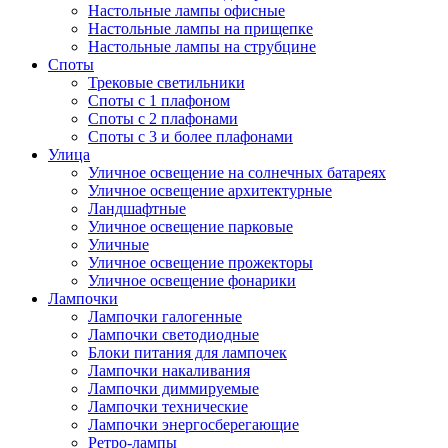
Настольные лампы офисные
Настольные лампы на прищепке
Настольные лампы на струбцине
Споты
Трековые светильники
Споты с 1 плафоном
Споты с 2 плафонами
Споты с 3 и более плафонами
Улица
Уличное освещение на солнечных батареях
Уличное освещение архитектурные
Ландшафтные
Уличное освещение парковые
Уличные
Уличное освещение прожекторы
Уличное освещение фонарики
Лампочки
Лампочки галогенные
Лампочки светодиодные
Блоки питания для лампочек
Лампочки накаливания
Лампочки диммируемые
Лампочки технические
Лампочки энергосберегающие
Ретро-лампы