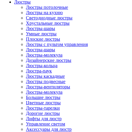
Люстры
Люстры потолочные
Люстры на кухню
Светодиодные люстры
Хрустальные люстры
Люстры-шары
Умные люстры
Плоские люстры
Люстры с пультом управления
Люстры-шары
Люстры-молекула
Дизайнерские люстры
Люстры-кольца
Люстра-паук
Люстры каскадные
Люстры подвесные
Люстры-вентиляторы
Люстры-молекула
Большие люстры
Цветные люстры
Люстры-тарелки
Дорогие люстры
Лифты для люстр
Управление светом
Аксессуары для люстр