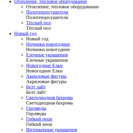
Отопление, тепловое оборудование
Отопление, тепловое оборудование
Полотенцесушители
Полотенцесушители
Тёплый пол
Тёплый пол
Новый год
Новый год
Ночники новогодние
Ночники новогодние
Елочные украшения
Елочные украшения
Новогодние Елки
Новогодние Елки
Акриловые фигуры
Акриловые фигуры
Белт лайт
Белт лайт
Светодиодная бахрома
Светодиодная бахрома
Гирлянды
Гирлянды
Гибкий неон
Гибкий неон
Интерьерные украшения