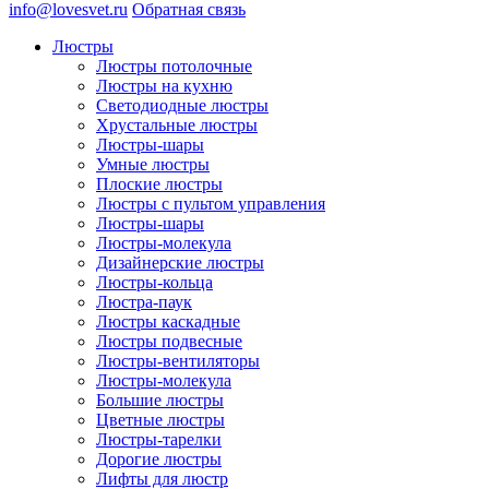
info@lovesvet.ru
Обратная связь
Люстры
Люстры потолочные
Люстры на кухню
Светодиодные люстры
Хрустальные люстры
Люстры-шары
Умные люстры
Плоские люстры
Люстры с пультом управления
Люстры-шары
Люстры-молекула
Дизайнерские люстры
Люстры-кольца
Люстра-паук
Люстры каскадные
Люстры подвесные
Люстры-вентиляторы
Люстры-молекула
Большие люстры
Цветные люстры
Люстры-тарелки
Дорогие люстры
Лифты для люстр