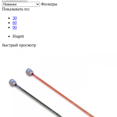
Фильтры
Показывать по:
30
60
90
Hugett
быстрый просмотр