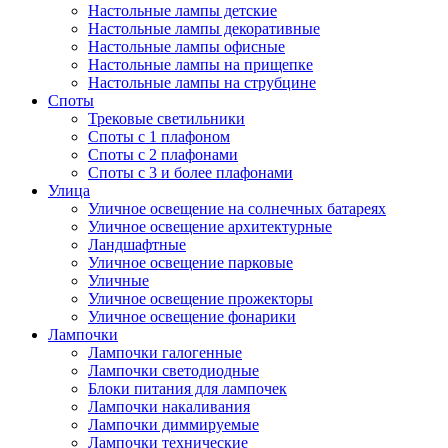
Настольные лампы детские
Настольные лампы декоративные
Настольные лампы офисные
Настольные лампы на прищепке
Настольные лампы на струбцине
Споты
Трековые светильники
Споты с 1 плафоном
Споты с 2 плафонами
Споты с 3 и более плафонами
Улица
Уличное освещение на солнечных батареях
Уличное освещение архитектурные
Ландшафтные
Уличное освещение парковые
Уличные
Уличное освещение прожекторы
Уличное освещение фонарики
Лампочки
Лампочки галогенные
Лампочки светодиодные
Блоки питания для лампочек
Лампочки накаливания
Лампочки диммируемые
Лампочки технические