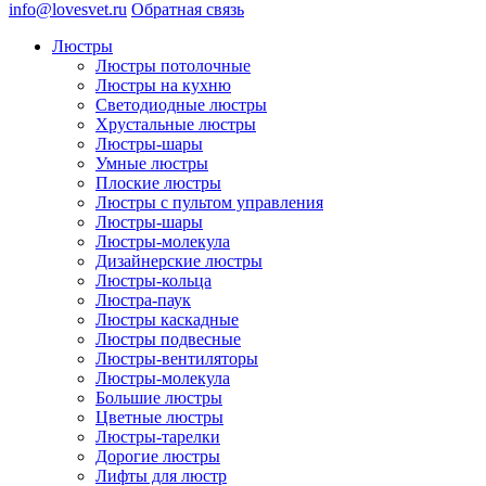
info@lovesvet.ru
Обратная связь
Люстры
Люстры потолочные
Люстры на кухню
Светодиодные люстры
Хрустальные люстры
Люстры-шары
Умные люстры
Плоские люстры
Люстры с пультом управления
Люстры-шары
Люстры-молекула
Дизайнерские люстры
Люстры-кольца
Люстра-паук
Люстры каскадные
Люстры подвесные
Люстры-вентиляторы
Люстры-молекула
Большие люстры
Цветные люстры
Люстры-тарелки
Дорогие люстры
Лифты для люстр