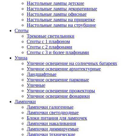
Настольные лампы детские
Настольные лампы декоративные
Настольные лампы офисные
Настольные лампы на прищепке
Настольные лампы на струбцине
Споты
Трековые светильники
Споты с 1 плафоном
Споты с 2 плафонами
Споты с 3 и более плафонами
Улица
Уличное освещение на солнечных батареях
Уличное освещение архитектурные
Ландшафтные
Уличное освещение парковые
Уличные
Уличное освещение прожекторы
Уличное освещение фонарики
Лампочки
Лампочки галогенные
Лампочки светодиодные
Блоки питания для лампочек
Лампочки накаливания
Лампочки диммируемые
Лампочки технические