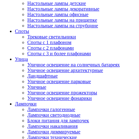
Настольные лампы детские
Настольные лампы декоративные
Настольные лампы офисные
Настольные лампы на прищепке
Настольные лампы на струбцине
Споты
Трековые светильники
Споты с 1 плафоном
Споты с 2 плафонами
Споты с 3 и более плафонами
Улица
Уличное освещение на солнечных батареях
Уличное освещение архитектурные
Ландшафтные
Уличное освещение парковые
Уличные
Уличное освещение прожекторы
Уличное освещение фонарики
Лампочки
Лампочки галогенные
Лампочки светодиодные
Блоки питания для лампочек
Лампочки накаливания
Лампочки диммируемые
Лампочки технические