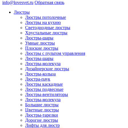
info@lovesvet.ru
Обратная связь
Люстры
Люстры потолочные
Люстры на кухню
Светодиодные люстры
Хрустальные люстры
Люстры-шары
Умные люстры
Плоские люстры
Люстры с пультом управления
Люстры-шары
Люстры-молекула
Дизайнерские люстры
Люстры-кольца
Люстра-паук
Люстры каскадные
Люстры подвесные
Люстры-вентиляторы
Люстры-молекула
Большие люстры
Цветные люстры
Люстры-тарелки
Дорогие люстры
Лифты для люстр