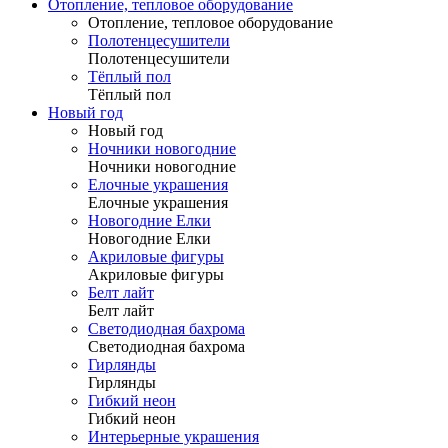
Отопление, тепловое оборудование
Отопление, тепловое оборудование
Полотенцесушители
Полотенцесушители
Тёплый пол
Тёплый пол
Новый год
Новый год
Ночники новогодние
Ночники новогодние
Елочные украшения
Елочные украшения
Новогодние Елки
Новогодние Елки
Акриловые фигуры
Акриловые фигуры
Белт лайт
Белт лайт
Светодиодная бахрома
Светодиодная бахрома
Гирлянды
Гирлянды
Гибкий неон
Гибкий неон
Интерьерные украшения