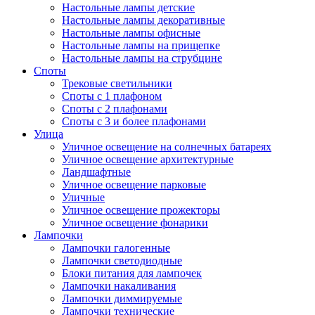
Настольные лампы детские
Настольные лампы декоративные
Настольные лампы офисные
Настольные лампы на прищепке
Настольные лампы на струбцине
Споты
Трековые светильники
Споты с 1 плафоном
Споты с 2 плафонами
Споты с 3 и более плафонами
Улица
Уличное освещение на солнечных батареях
Уличное освещение архитектурные
Ландшафтные
Уличное освещение парковые
Уличные
Уличное освещение прожекторы
Уличное освещение фонарики
Лампочки
Лампочки галогенные
Лампочки светодиодные
Блоки питания для лампочек
Лампочки накаливания
Лампочки диммируемые
Лампочки технические