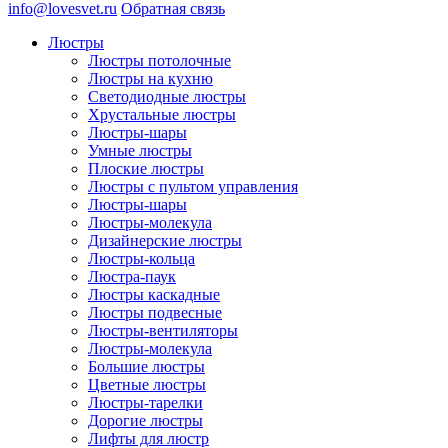
info@lovesvet.ru
Обратная связь
Люстры
Люстры потолочные
Люстры на кухню
Светодиодные люстры
Хрустальные люстры
Люстры-шары
Умные люстры
Плоские люстры
Люстры с пультом управления
Люстры-шары
Люстры-молекула
Дизайнерские люстры
Люстры-кольца
Люстра-паук
Люстры каскадные
Люстры подвесные
Люстры-вентиляторы
Люстры-молекула
Большие люстры
Цветные люстры
Люстры-тарелки
Дорогие люстры
Лифты для люстр