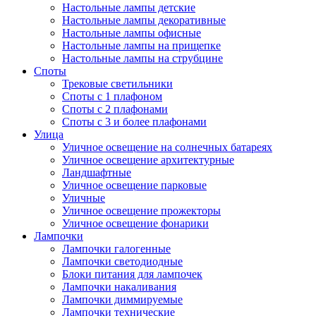
Настольные лампы детские
Настольные лампы декоративные
Настольные лампы офисные
Настольные лампы на прищепке
Настольные лампы на струбцине
Споты
Трековые светильники
Споты с 1 плафоном
Споты с 2 плафонами
Споты с 3 и более плафонами
Улица
Уличное освещение на солнечных батареях
Уличное освещение архитектурные
Ландшафтные
Уличное освещение парковые
Уличные
Уличное освещение прожекторы
Уличное освещение фонарики
Лампочки
Лампочки галогенные
Лампочки светодиодные
Блоки питания для лампочек
Лампочки накаливания
Лампочки диммируемые
Лампочки технические