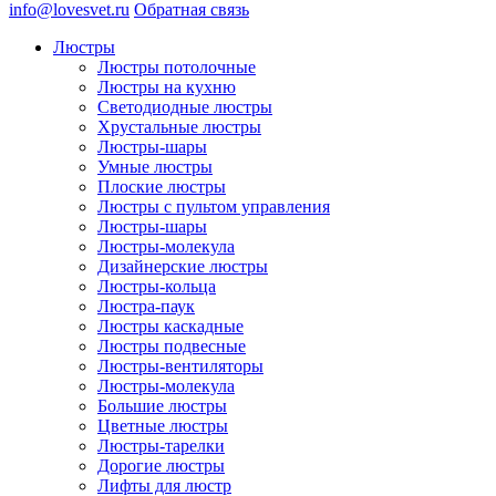
info@lovesvet.ru
Обратная связь
Люстры
Люстры потолочные
Люстры на кухню
Светодиодные люстры
Хрустальные люстры
Люстры-шары
Умные люстры
Плоские люстры
Люстры с пультом управления
Люстры-шары
Люстры-молекула
Дизайнерские люстры
Люстры-кольца
Люстра-паук
Люстры каскадные
Люстры подвесные
Люстры-вентиляторы
Люстры-молекула
Большие люстры
Цветные люстры
Люстры-тарелки
Дорогие люстры
Лифты для люстр