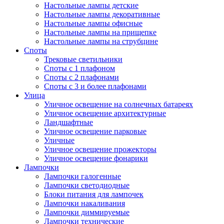
Настольные лампы детские
Настольные лампы декоративные
Настольные лампы офисные
Настольные лампы на прищепке
Настольные лампы на струбцине
Споты
Трековые светильники
Споты с 1 плафоном
Споты с 2 плафонами
Споты с 3 и более плафонами
Улица
Уличное освещение на солнечных батареях
Уличное освещение архитектурные
Ландшафтные
Уличное освещение парковые
Уличные
Уличное освещение прожекторы
Уличное освещение фонарики
Лампочки
Лампочки галогенные
Лампочки светодиодные
Блоки питания для лампочек
Лампочки накаливания
Лампочки диммируемые
Лампочки технические