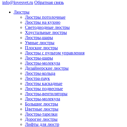
info@lovesvet.ru
Обратная связь
Люстры
Люстры потолочные
Люстры на кухню
Светодиодные люстры
Хрустальные люстры
Люстры-шары
Умные люстры
Плоские люстры
Люстры с пультом управления
Люстры-шары
Люстры-молекула
Дизайнерские люстры
Люстры-кольца
Люстра-паук
Люстры каскадные
Люстры подвесные
Люстры-вентиляторы
Люстры-молекула
Большие люстры
Цветные люстры
Люстры-тарелки
Дорогие люстры
Лифты для люстр