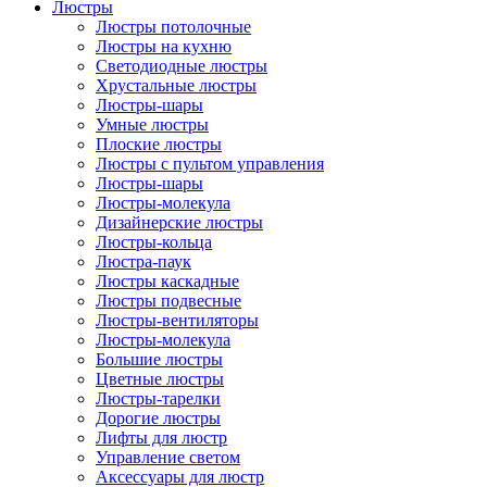
Люстры
Люстры потолочные
Люстры на кухню
Светодиодные люстры
Хрустальные люстры
Люстры-шары
Умные люстры
Плоские люстры
Люстры с пультом управления
Люстры-шары
Люстры-молекула
Дизайнерские люстры
Люстры-кольца
Люстра-паук
Люстры каскадные
Люстры подвесные
Люстры-вентиляторы
Люстры-молекула
Большие люстры
Цветные люстры
Люстры-тарелки
Дорогие люстры
Лифты для люстр
Управление светом
Аксессуары для люстр