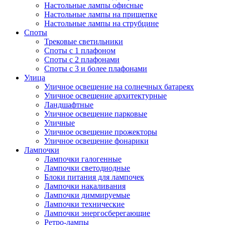
Настольные лампы офисные
Настольные лампы на прищепке
Настольные лампы на струбцине
Споты
Трековые светильники
Споты с 1 плафоном
Споты с 2 плафонами
Споты с 3 и более плафонами
Улица
Уличное освещение на солнечных батареях
Уличное освещение архитектурные
Ландшафтные
Уличное освещение парковые
Уличные
Уличное освещение прожекторы
Уличное освещение фонарики
Лампочки
Лампочки галогенные
Лампочки светодиодные
Блоки питания для лампочек
Лампочки накаливания
Лампочки диммируемые
Лампочки технические
Лампочки энергосберегающие
Ретро-лампы