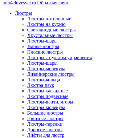
info@lovesvet.ru
Обратная связь
Люстры
Люстры потолочные
Люстры на кухню
Светодиодные люстры
Хрустальные люстры
Люстры-шары
Умные люстры
Плоские люстры
Люстры с пультом управления
Люстры-шары
Люстры-молекула
Дизайнерские люстры
Люстры-кольца
Люстра-паук
Люстры каскадные
Люстры подвесные
Люстры-вентиляторы
Люстры-молекула
Большие люстры
Цветные люстры
Люстры-тарелки
Дорогие люстры
Лифты для люстр