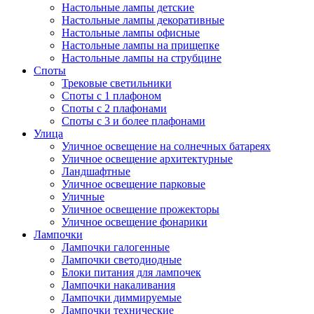
Настольные лампы детские
Настольные лампы декоративные
Настольные лампы офисные
Настольные лампы на прищепке
Настольные лампы на струбцине
Споты
Трековые светильники
Споты с 1 плафоном
Споты с 2 плафонами
Споты с 3 и более плафонами
Улица
Уличное освещение на солнечных батареях
Уличное освещение архитектурные
Ландшафтные
Уличное освещение парковые
Уличные
Уличное освещение прожекторы
Уличное освещение фонарики
Лампочки
Лампочки галогенные
Лампочки светодиодные
Блоки питания для лампочек
Лампочки накаливания
Лампочки диммируемые
Лампочки технические