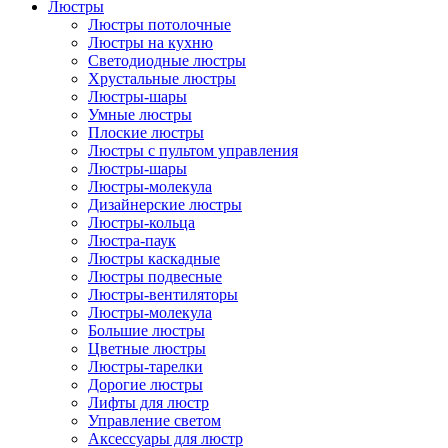
Люстры
Люстры потолочные
Люстры на кухню
Светодиодные люстры
Хрустальные люстры
Люстры-шары
Умные люстры
Плоские люстры
Люстры с пультом управления
Люстры-шары
Люстры-молекула
Дизайнерские люстры
Люстры-кольца
Люстра-паук
Люстры каскадные
Люстры подвесные
Люстры-вентиляторы
Люстры-молекула
Большие люстры
Цветные люстры
Люстры-тарелки
Дорогие люстры
Лифты для люстр
Управление светом
Аксессуары для люстр