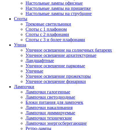
Настольные лампы офисные
Настольные лампы на прищепке
Настольные лампы на струбцине
Споты
Трековые светильники
Споты с 1 плафоном
Споты с 2 плафонами
Споты с 3 и более плафонами
Улица
Уличное освещение на солнечных батареях
Уличное освещение архитектурные
Ландшафтные
Уличное освещение парковые
Уличные
Уличное освещение прожекторы
Уличное освещение фонарики
Лампочки
Лампочки галогенные
Лампочки светодиодные
Блоки питания для лампочек
Лампочки накаливания
Лампочки диммируемые
Лампочки технические
Лампочки энергосберегающие
Ретро-лампы