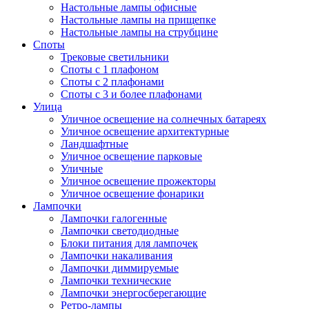
Настольные лампы офисные
Настольные лампы на прищепке
Настольные лампы на струбцине
Споты
Трековые светильники
Споты с 1 плафоном
Споты с 2 плафонами
Споты с 3 и более плафонами
Улица
Уличное освещение на солнечных батареях
Уличное освещение архитектурные
Ландшафтные
Уличное освещение парковые
Уличные
Уличное освещение прожекторы
Уличное освещение фонарики
Лампочки
Лампочки галогенные
Лампочки светодиодные
Блоки питания для лампочек
Лампочки накаливания
Лампочки диммируемые
Лампочки технические
Лампочки энергосберегающие
Ретро-лампы