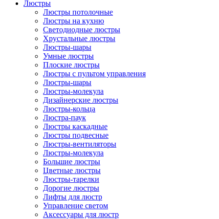
Люстры
Люстры потолочные
Люстры на кухню
Светодиодные люстры
Хрустальные люстры
Люстры-шары
Умные люстры
Плоские люстры
Люстры с пультом управления
Люстры-шары
Люстры-молекула
Дизайнерские люстры
Люстры-кольца
Люстра-паук
Люстры каскадные
Люстры подвесные
Люстры-вентиляторы
Люстры-молекула
Большие люстры
Цветные люстры
Люстры-тарелки
Дорогие люстры
Лифты для люстр
Управление светом
Аксессуары для люстр