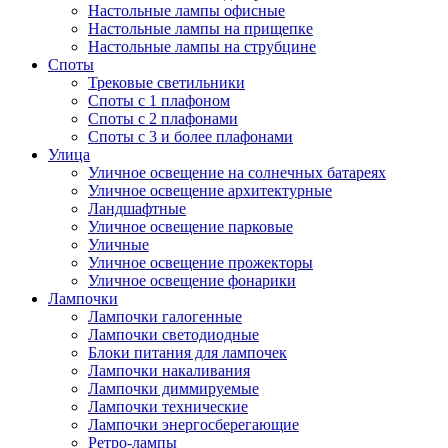
Настольные лампы офисные
Настольные лампы на прищепке
Настольные лампы на струбцине
Споты
Трековые светильники
Споты с 1 плафоном
Споты с 2 плафонами
Споты с 3 и более плафонами
Улица
Уличное освещение на солнечных батареях
Уличное освещение архитектурные
Ландшафтные
Уличное освещение парковые
Уличные
Уличное освещение прожекторы
Уличное освещение фонарики
Лампочки
Лампочки галогенные
Лампочки светодиодные
Блоки питания для лампочек
Лампочки накаливания
Лампочки диммируемые
Лампочки технические
Лампочки энергосберегающие
Ретро-лампы