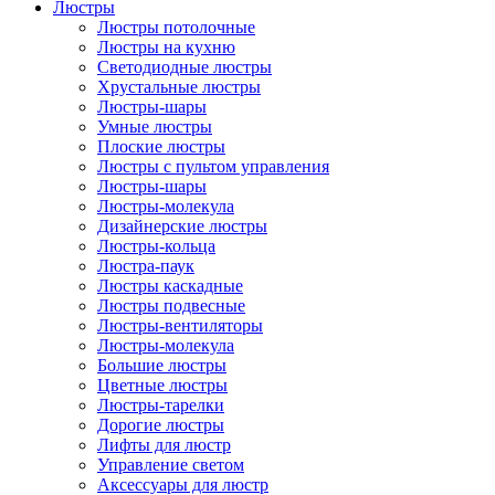
Люстры
Люстры потолочные
Люстры на кухню
Светодиодные люстры
Хрустальные люстры
Люстры-шары
Умные люстры
Плоские люстры
Люстры с пультом управления
Люстры-шары
Люстры-молекула
Дизайнерские люстры
Люстры-кольца
Люстра-паук
Люстры каскадные
Люстры подвесные
Люстры-вентиляторы
Люстры-молекула
Большие люстры
Цветные люстры
Люстры-тарелки
Дорогие люстры
Лифты для люстр
Управление светом
Аксессуары для люстр