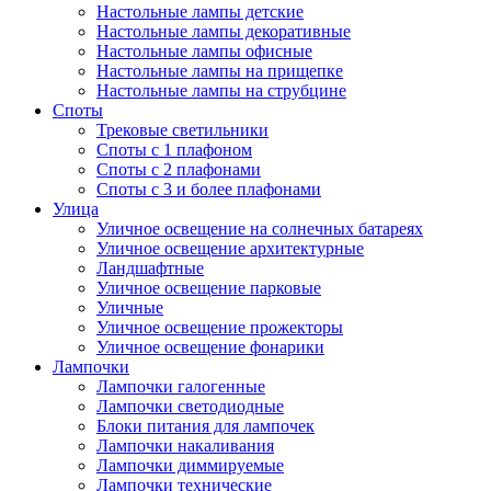
Настольные лампы детские
Настольные лампы декоративные
Настольные лампы офисные
Настольные лампы на прищепке
Настольные лампы на струбцине
Споты
Трековые светильники
Споты с 1 плафоном
Споты с 2 плафонами
Споты с 3 и более плафонами
Улица
Уличное освещение на солнечных батареях
Уличное освещение архитектурные
Ландшафтные
Уличное освещение парковые
Уличные
Уличное освещение прожекторы
Уличное освещение фонарики
Лампочки
Лампочки галогенные
Лампочки светодиодные
Блоки питания для лампочек
Лампочки накаливания
Лампочки диммируемые
Лампочки технические