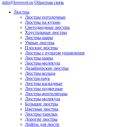
info@lovesvet.ru
Обратная связь
Люстры
Люстры потолочные
Люстры на кухню
Светодиодные люстры
Хрустальные люстры
Люстры-шары
Умные люстры
Плоские люстры
Люстры с пультом управления
Люстры-шары
Люстры-молекула
Дизайнерские люстры
Люстры-кольца
Люстра-паук
Люстры каскадные
Люстры подвесные
Люстры-вентиляторы
Люстры-молекула
Большие люстры
Цветные люстры
Люстры-тарелки
Дорогие люстры
Лифты для люстр