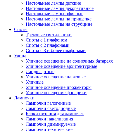
Настольные лампы детские
Настольные лампы декоративные
Настольные лампы офисные
Настольные лампы на прищепке
Настольные лампы на струбцине
Споты
Трековые светильники
Споты с 1 плафоном
Споты с 2 плафонами
Споты с 3 и более плафонами
Улица
Уличное освещение на солнечных батареях
Уличное освещение архитектурные
Ландшафтные
Уличное освещение парковые
Уличные
Уличное освещение прожекторы
Уличное освещение фонарики
Лампочки
Лампочки галогенные
Лампочки светодиодные
Блоки питания для лампочек
Лампочки накаливания
Лампочки диммируемые
Лампочки технические