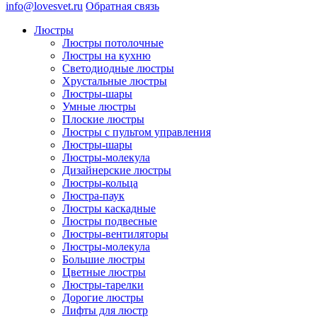
info@lovesvet.ru
Обратная связь
Люстры
Люстры потолочные
Люстры на кухню
Светодиодные люстры
Хрустальные люстры
Люстры-шары
Умные люстры
Плоские люстры
Люстры с пультом управления
Люстры-шары
Люстры-молекула
Дизайнерские люстры
Люстры-кольца
Люстра-паук
Люстры каскадные
Люстры подвесные
Люстры-вентиляторы
Люстры-молекула
Большие люстры
Цветные люстры
Люстры-тарелки
Дорогие люстры
Лифты для люстр